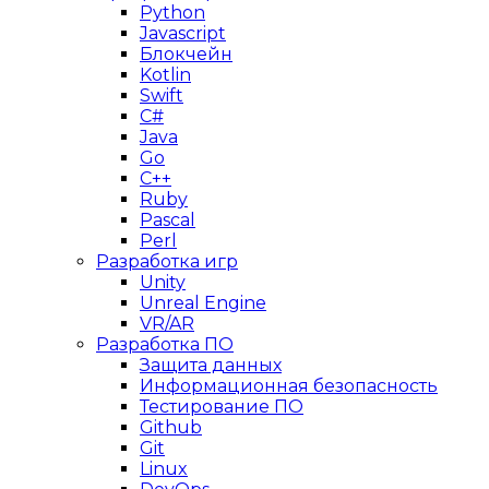
Python
Javascript
Блокчейн
Kotlin
Swift
C#
Java
Go
C++
Ruby
Pascal
Perl
Разработка игр
Unity
Unreal Engine
VR/AR
Разработка ПО
Защита данных
Информационная безопасность
Тестирование ПО
Github
Git
Linux