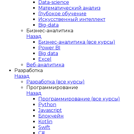
Data-science
Математический анализ
Глубокое обучение
Искусственный интеллект
Big-data
Бизнес-аналитика
Назад
Бизнес-аналитика (все курсы)
Power BI
Big data
Excel
Веб-аналитика
Разработка
Назад
Разработка (все курсы)
Программирование
Назад
Программирование (все курсы)
Python
Javascript
Блокчейн
Kotlin
Swift
C#