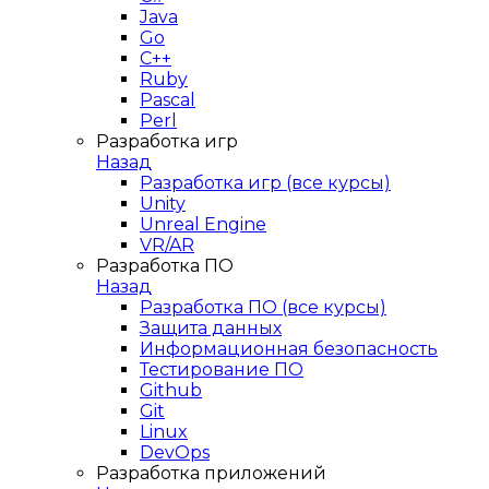
Java
Go
C++
Ruby
Pascal
Perl
Разработка игр
Назад
Разработка игр (все курсы)
Unity
Unreal Engine
VR/AR
Разработка ПО
Назад
Разработка ПО (все курсы)
Защита данных
Информационная безопасность
Тестирование ПО
Github
Git
Linux
DevOps
Разработка приложений