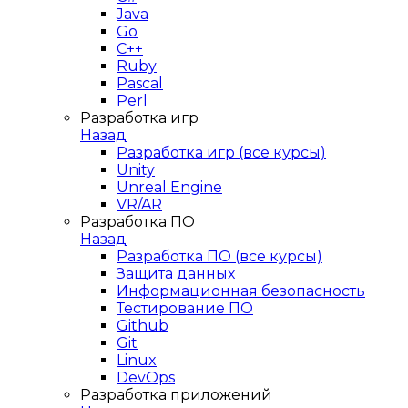
Java
Go
C++
Ruby
Pascal
Perl
Разработка игр
Назад
Разработка игр (все курсы)
Unity
Unreal Engine
VR/AR
Разработка ПО
Назад
Разработка ПО (все курсы)
Защита данных
Информационная безопасность
Тестирование ПО
Github
Git
Linux
DevOps
Разработка приложений