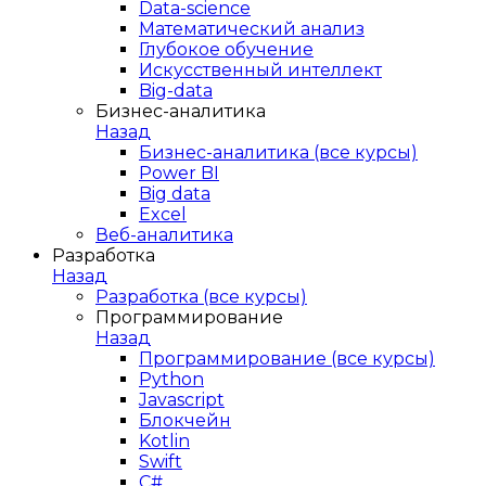
Data-science
Математический анализ
Глубокое обучение
Искусственный интеллект
Big-data
Бизнес-аналитика
Назад
Бизнес-аналитика (все курсы)
Power BI
Big data
Excel
Веб-аналитика
Разработка
Назад
Разработка (все курсы)
Программирование
Назад
Программирование (все курсы)
Python
Javascript
Блокчейн
Kotlin
Swift
C#