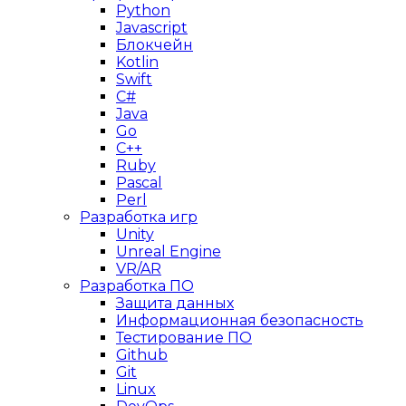
Python
Javascript
Блокчейн
Kotlin
Swift
C#
Java
Go
C++
Ruby
Pascal
Perl
Разработка игр
Unity
Unreal Engine
VR/AR
Разработка ПО
Защита данных
Информационная безопасность
Тестирование ПО
Github
Git
Linux