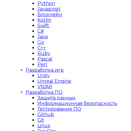
Python
Javascript
Блокчейн
Kotlin
Swift
C#
Java
Go
C++
Ruby
Pascal
Perl
Разработка игр
Unity
Unreal Engine
VR/AR
Разработка ПО
Защита данных
Информационная безопасность
Тестирование ПО
Github
Git
Linux