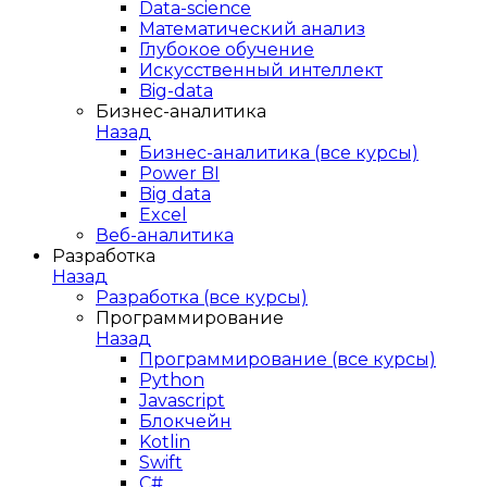
Data-science
Математический анализ
Глубокое обучение
Искусственный интеллект
Big-data
Бизнес-аналитика
Назад
Бизнес-аналитика (все курсы)
Power BI
Big data
Excel
Веб-аналитика
Разработка
Назад
Разработка (все курсы)
Программирование
Назад
Программирование (все курсы)
Python
Javascript
Блокчейн
Kotlin
Swift
C#