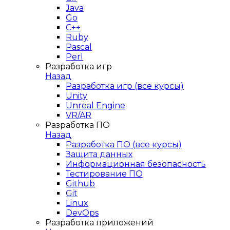
Java
Go
C++
Ruby
Pascal
Perl
Разработка игр
Назад
Разработка игр (все курсы)
Unity
Unreal Engine
VR/AR
Разработка ПО
Назад
Разработка ПО (все курсы)
Защита данных
Информационная безопасность
Тестирование ПО
Github
Git
Linux
DevOps
Разработка приложений