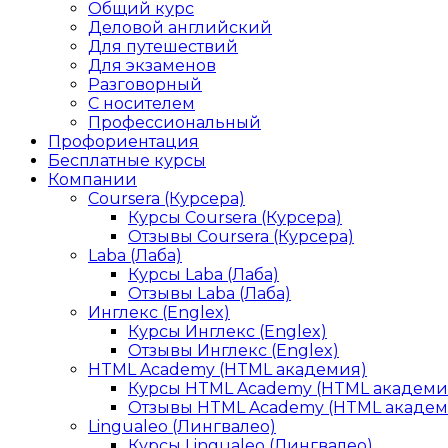
Общий курс
Деловой английский
Для путешествий
Для экзаменов
Разговорный
С носителем
Профессиональный
Профориентация
Бесплатные курсы
Компании
Coursera (Курсера)
Курсы Coursera (Курсера)
Отзывы Coursera (Курсера)
Laba (Лаба)
Курсы Laba (Лаба)
Отзывы Laba (Лаба)
Инглекс (Englex)
Курсы Инглекс (Englex)
Отзывы Инглекс (Englex)
HTML Academy (HTML академия)
Курсы HTML Academy (HTML академи
Отзывы HTML Academy (HTML академ
Lingualeo (Лингвалео)
Курсы Lingualeo (Лингвалео)