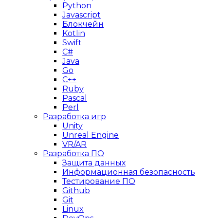
Python
Javascript
Блокчейн
Kotlin
Swift
C#
Java
Go
C++
Ruby
Pascal
Perl
Разработка игр
Unity
Unreal Engine
VR/AR
Разработка ПО
Защита данных
Информационная безопасность
Тестирование ПО
Github
Git
Linux