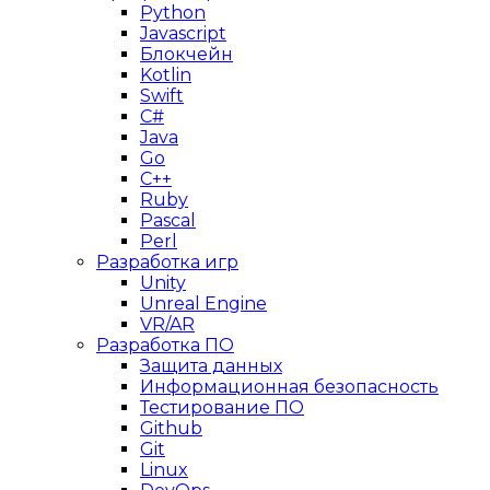
Python
Javascript
Блокчейн
Kotlin
Swift
C#
Java
Go
C++
Ruby
Pascal
Perl
Разработка игр
Unity
Unreal Engine
VR/AR
Разработка ПО
Защита данных
Информационная безопасность
Тестирование ПО
Github
Git
Linux