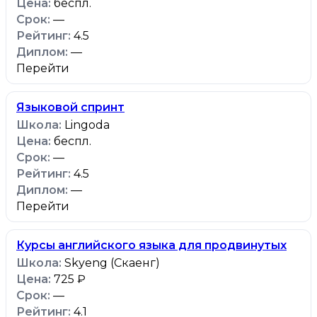
беспл.
—
4.5
—
Перейти
Языковой спринт
Lingoda
беспл.
—
4.5
—
Перейти
Курсы английского языка для продвинутых
Skyeng (Скаенг)
725 ₽
—
4.1