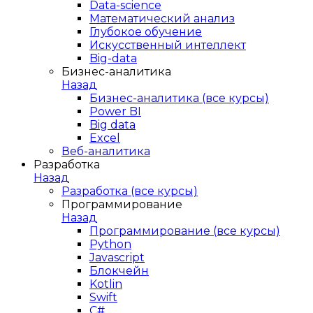
Data-science
Математический анализ
Глубокое обучение
Искусственный интеллект
Big-data
Бизнес-аналитика
Назад
Бизнес-аналитика (все курсы)
Power BI
Big data
Excel
Веб-аналитика
Разработка
Назад
Разработка (все курсы)
Программирование
Назад
Программирование (все курсы)
Python
Javascript
Блокчейн
Kotlin
Swift
C#