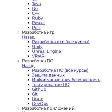
Java
Go
C++
Ruby
Pascal
Perl
Разработка игр
Назад
Разработка игр (все курсы)
Unity
Unreal Engine
VR/AR
Разработка ПО
Назад
Разработка ПО (все курсы)
Защита данных
Информационная безопасность
Тестирование ПО
Github
Git
Linux
DevOps
Разработка приложений