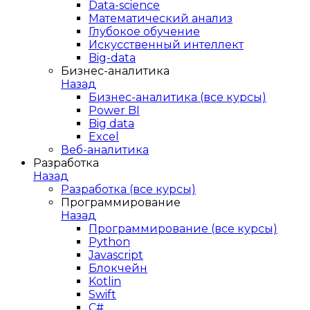
Data-science
Математический анализ
Глубокое обучение
Искусственный интеллект
Big-data
Бизнес-аналитика
Назад
Бизнес-аналитика (все курсы)
Power BI
Big data
Excel
Веб-аналитика
Разработка
Назад
Разработка (все курсы)
Программирование
Назад
Программирование (все курсы)
Python
Javascript
Блокчейн
Kotlin
Swift
C#