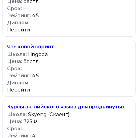
беспл.
—
4.5
—
Перейти
Языковой спринт
Lingoda
беспл.
—
4.5
—
Перейти
Курсы английского языка для продвинутых
Skyeng (Скаенг)
725 ₽
—
4.1