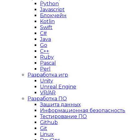
Python
Javascript
Блокчейн
Kotlin
Swift
C#
Java
Go
C++
Ruby
Pascal
Perl
Разработка игр
Unity
Unreal Engine
VR/AR
Разработка ПО
Защита данных
Информационная безопасность
Тестирование ПО
Github
Git
Linux