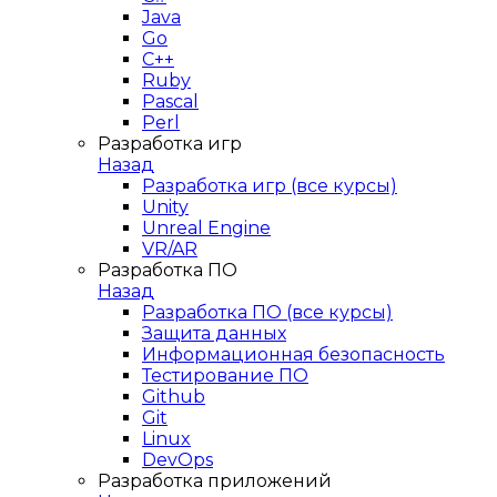
Java
Go
C++
Ruby
Pascal
Perl
Разработка игр
Назад
Разработка игр (все курсы)
Unity
Unreal Engine
VR/AR
Разработка ПО
Назад
Разработка ПО (все курсы)
Защита данных
Информационная безопасность
Тестирование ПО
Github
Git
Linux
DevOps
Разработка приложений