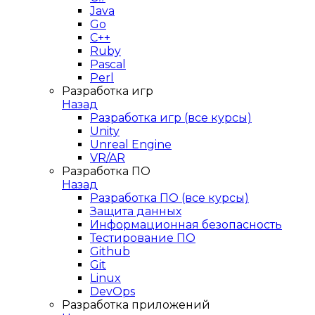
Java
Go
C++
Ruby
Pascal
Perl
Разработка игр
Назад
Разработка игр (все курсы)
Unity
Unreal Engine
VR/AR
Разработка ПО
Назад
Разработка ПО (все курсы)
Защита данных
Информационная безопасность
Тестирование ПО
Github
Git
Linux
DevOps
Разработка приложений