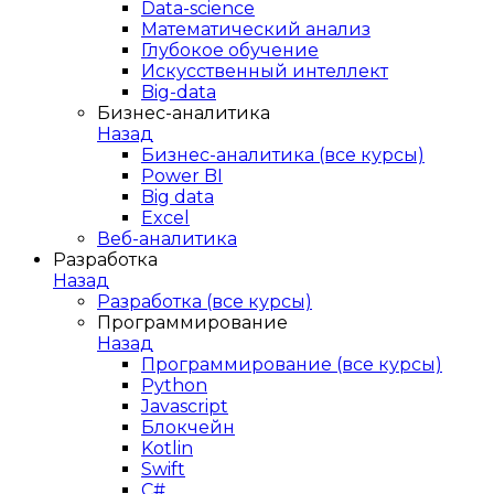
Data-science
Математический анализ
Глубокое обучение
Искусственный интеллект
Big-data
Бизнес-аналитика
Назад
Бизнес-аналитика (все курсы)
Power BI
Big data
Excel
Веб-аналитика
Разработка
Назад
Разработка (все курсы)
Программирование
Назад
Программирование (все курсы)
Python
Javascript
Блокчейн
Kotlin
Swift
C#