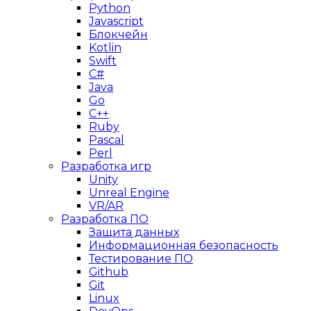
Python
Javascript
Блокчейн
Kotlin
Swift
C#
Java
Go
C++
Ruby
Pascal
Perl
Разработка игр
Unity
Unreal Engine
VR/AR
Разработка ПО
Защита данных
Информационная безопасность
Тестирование ПО
Github
Git
Linux