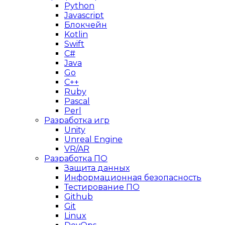
Python
Javascript
Блокчейн
Kotlin
Swift
C#
Java
Go
C++
Ruby
Pascal
Perl
Разработка игр
Unity
Unreal Engine
VR/AR
Разработка ПО
Защита данных
Информационная безопасность
Тестирование ПО
Github
Git
Linux