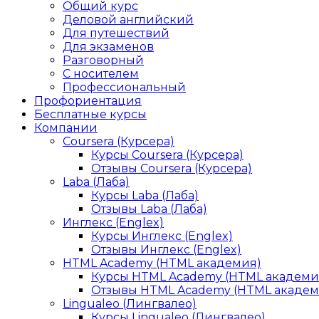
Общий курс
Деловой английский
Для путешествий
Для экзаменов
Разговорный
С носителем
Профессиональный
Профориентация
Бесплатные курсы
Компании
Coursera (Курсера)
Курсы Coursera (Курсера)
Отзывы Coursera (Курсера)
Laba (Лаба)
Курсы Laba (Лаба)
Отзывы Laba (Лаба)
Инглекс (Englex)
Курсы Инглекс (Englex)
Отзывы Инглекс (Englex)
HTML Academy (HTML академия)
Курсы HTML Academy (HTML академи
Отзывы HTML Academy (HTML академ
Lingualeo (Лингвалео)
Курсы Lingualeo (Лингвалео)