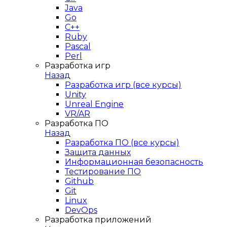
Java
Go
C++
Ruby
Pascal
Perl
Разработка игр
Назад
Разработка игр (все курсы)
Unity
Unreal Engine
VR/AR
Разработка ПО
Назад
Разработка ПО (все курсы)
Защита данных
Информационная безопасность
Тестирование ПО
Github
Git
Linux
DevOps
Разработка приложений