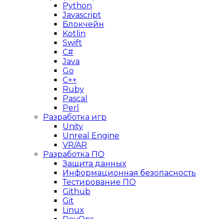
Python
Javascript
Блокчейн
Kotlin
Swift
C#
Java
Go
C++
Ruby
Pascal
Perl
Разработка игр
Unity
Unreal Engine
VR/AR
Разработка ПО
Защита данных
Информационная безопасность
Тестирование ПО
Github
Git
Linux