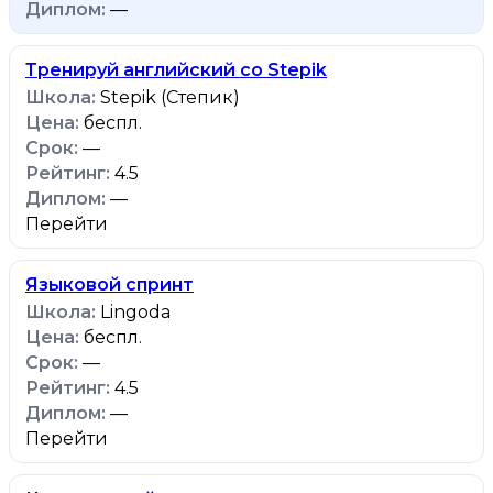
—
Тренируй английский со Stepik
Stepik (Степик)
беспл.
—
4.5
—
Перейти
Языковой спринт
Lingoda
беспл.
—
4.5
—
Перейти