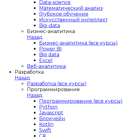
Data-science
Математический анализ
Глубокое обучение
Искусственный интеллект
Big-data
Бизнес-аналитика
Назад
Бизнес-аналитика (все курсы)
Power BI
Big data
Excel
Веб-аналитика
Разработка
Назад
Разработка (все курсы)
Программирование
Назад
Программирование (все курсы)
Python
Javascript
Блокчейн
Kotlin
Swift
C#