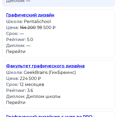
—
Графический дизайн
PentaSchool
164 200
98 500 ₽
—
5.0
—
Перейти
Факультет графического дизайна
GeekBrains (ГикБреинс)
224 500 ₽
12 месяцев
3.6
Диплом школы
Перейти
Графический дизайнер с нуля до PRO