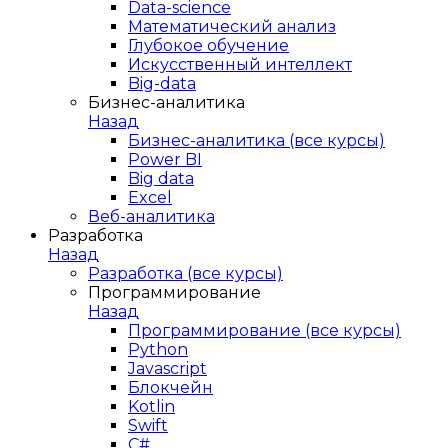
Data-science
Математический анализ
Глубокое обучение
Искусственный интеллект
Big-data
Бизнес-аналитика
Назад
Бизнес-аналитика (все курсы)
Power BI
Big data
Excel
Веб-аналитика
Разработка
Назад
Разработка (все курсы)
Программирование
Назад
Программирование (все курсы)
Python
Javascript
Блокчейн
Kotlin
Swift
C#