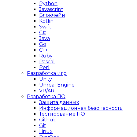
Python
Javascript
Блокчейн
Kotlin
Swift
C#
Java
Go
C++
Ruby
Pascal
Perl
Разработка игр
Unity
Unreal Engine
VR/AR
Разработка ПО
Защита данных
Информационная безопасность
Тестирование ПО
Github
Git
Linux