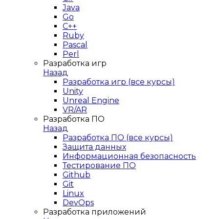
Java
Go
C++
Ruby
Pascal
Perl
Разработка игр
Назад
Разработка игр (все курсы)
Unity
Unreal Engine
VR/AR
Разработка ПО
Назад
Разработка ПО (все курсы)
Защита данных
Информационная безопасность
Тестирование ПО
Github
Git
Linux
DevOps
Разработка приложений