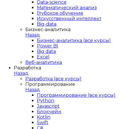
Data-science
Математический анализ
Глубокое обучение
Искусственный интеллект
Big-data
Бизнес-аналитика
Назад
Бизнес-аналитика (все курсы)
Power BI
Big data
Excel
Веб-аналитика
Разработка
Назад
Разработка (все курсы)
Программирование
Назад
Программирование (все курсы)
Python
Javascript
Блокчейн
Kotlin
Swift
C#