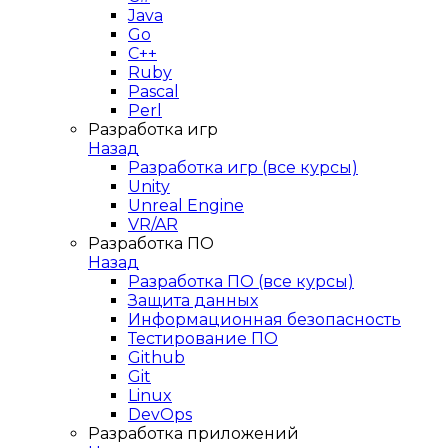
Java
Go
C++
Ruby
Pascal
Perl
Разработка игр
Назад
Разработка игр (все курсы)
Unity
Unreal Engine
VR/AR
Разработка ПО
Назад
Разработка ПО (все курсы)
Защита данных
Информационная безопасность
Тестирование ПО
Github
Git
Linux
DevOps
Разработка приложений