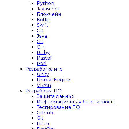
Python
Javascript
Блокчейн
Kotlin
Swift
C#
Java
Go
C++
Ruby
Pascal
Perl
Разработка игр
Unity
Unreal Engine
VR/AR
Разработка ПО
Защита данных
Информационная безопасность
Тестирование ПО
Github
Git
Linux