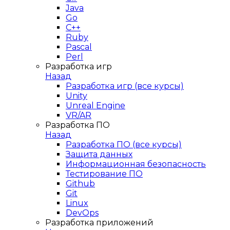
Java
Go
C++
Ruby
Pascal
Perl
Разработка игр
Назад
Разработка игр (все курсы)
Unity
Unreal Engine
VR/AR
Разработка ПО
Назад
Разработка ПО (все курсы)
Защита данных
Информационная безопасность
Тестирование ПО
Github
Git
Linux
DevOps
Разработка приложений