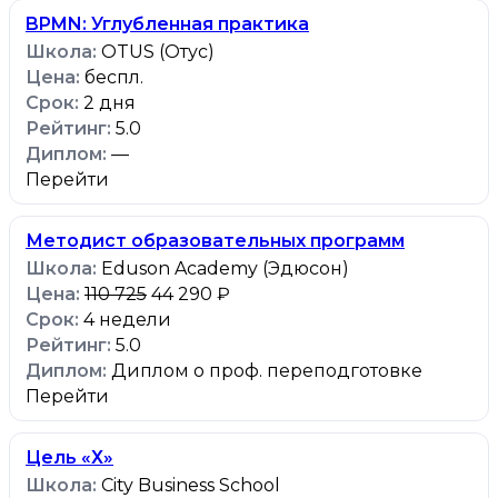
BPMN: Углубленная практика
OTUS (Отус)
беспл.
2 дня
5.0
—
Перейти
Методист образовательных программ
Eduson Academy (Эдюсон)
110 725
44 290 ₽
4 недели
5.0
Диплом о проф. переподготовке
Перейти
Цель «Х»
City Business School