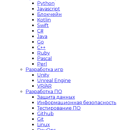
Python
Javascript
Блокчейн
Kotlin
Swift
C#
Java
Go
C++
Ruby
Pascal
Perl
Разработка игр
Unity
Unreal Engine
VR/AR
Разработка ПО
Защита данных
Информационная безопасность
Тестирование ПО
Github
Git
Linux