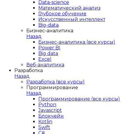
Data-science
Математический анализ
Глубокое обучение
Искусственный интеллект
Big-data
Бизнес-аналитика
Назад
Бизнес-аналитика (все курсы)
Power BI
Big data
Excel
Веб-аналитика
Разработка
Назад
Разработка (все курсы)
Программирование
Назад
Программирование (все курсы)
Python
Javascript
Блокчейн
Kotlin
Swift
C#