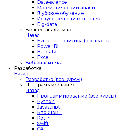
Data-science
Математический анализ
Глубокое обучение
Искусственный интеллект
Big-data
Бизнес-аналитика
Назад
Бизнес-аналитика (все курсы)
Power BI
Big data
Excel
Веб-аналитика
Разработка
Назад
Разработка (все курсы)
Программирование
Назад
Программирование (все курсы)
Python
Javascript
Блокчейн
Kotlin
Swift
C#