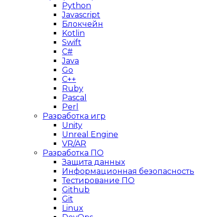
Python
Javascript
Блокчейн
Kotlin
Swift
C#
Java
Go
C++
Ruby
Pascal
Perl
Разработка игр
Unity
Unreal Engine
VR/AR
Разработка ПО
Защита данных
Информационная безопасность
Тестирование ПО
Github
Git
Linux