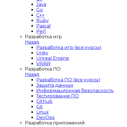
Java
Go
C++
Ruby
Pascal
Perl
Разработка игр
Назад
Разработка игр (все курсы)
Unity
Unreal Engine
VR/AR
Разработка ПО
Назад
Разработка ПО (все курсы)
Защита данных
Информационная безопасность
Тестирование ПО
Github
Git
Linux
DevOps
Разработка приложений