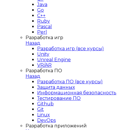
Java
Go
C++
Ruby
Pascal
Perl
Разработка игр
Назад
Разработка игр (все курсы)
Unity
Unreal Engine
VR/AR
Разработка ПО
Назад
Разработка ПО (все курсы)
Защита данных
Информационная безопасность
Тестирование ПО
Github
Git
Linux
DevOps
Разработка приложений