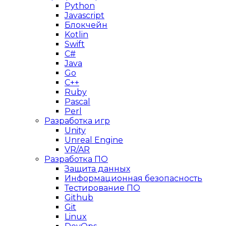
Python
Javascript
Блокчейн
Kotlin
Swift
C#
Java
Go
C++
Ruby
Pascal
Perl
Разработка игр
Unity
Unreal Engine
VR/AR
Разработка ПО
Защита данных
Информационная безопасность
Тестирование ПО
Github
Git
Linux