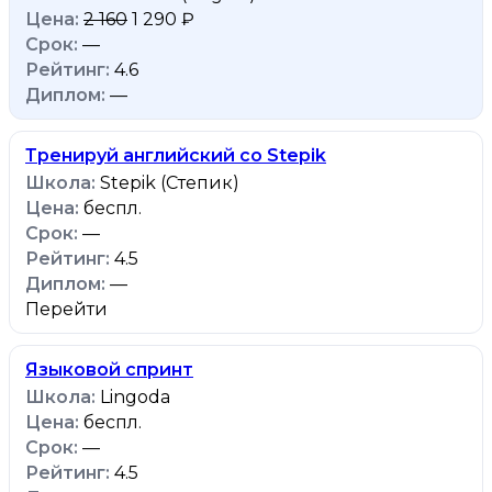
2 160
1 290 ₽
—
4.6
—
Тренируй английский со Stepik
Stepik (Степик)
беспл.
—
4.5
—
Перейти
Языковой спринт
Lingoda
беспл.
—
4.5