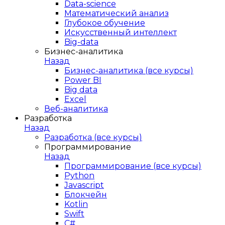
Data-science
Математический анализ
Глубокое обучение
Искусственный интеллект
Big-data
Бизнес-аналитика
Назад
Бизнес-аналитика (все курсы)
Power BI
Big data
Excel
Веб-аналитика
Разработка
Назад
Разработка (все курсы)
Программирование
Назад
Программирование (все курсы)
Python
Javascript
Блокчейн
Kotlin
Swift
C#