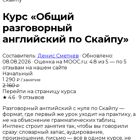
Курс «Общий
разговорный
английский по Скайпу»
Составитель:
Денис Сметнёв
· Обновлено:
08.08.2026 · Оценка на MOOC.ru:
4.8
из 5 — по
5
отзывам на нашем сайте
Начальный
1 290
₽
/ занятие
2 160
₽
Перейти на страницу курса
★
4.6
· 9 отзывов
Разговорный английский с нуля по Скайпу —
формат, где первый же урок уходит на практику, а
не на объяснение грамматических таблиц.
Инглекс строит занятия так, чтобы вы говорили
сразу: словарный запас, аудирование,
произношение, письмо — всё в одном курсе, не