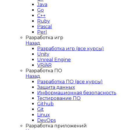
Java
Go
C++
Ruby
Pascal
Perl
Разработка игр
Назад
Разработка игр (все курсы)
Unity
Unreal Engine
VR/AR
Разработка ПО
Назад
Разработка ПО (все курсы)
Защита данных
Информационная безопасность
Тестирование ПО
Github
Git
Linux
DevOps
Разработка приложений