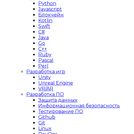
Python
Javascript
Блокчейн
Kotlin
Swift
C#
Java
Go
C++
Ruby
Pascal
Perl
Разработка игр
Unity
Unreal Engine
VR/AR
Разработка ПО
Защита данных
Информационная безопасность
Тестирование ПО
Github
Git
Linux