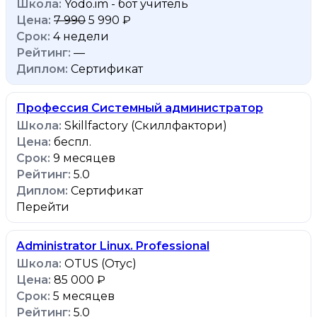
Yodo.im - бот учитель
7 990
5 990 ₽
4 недели
—
Сертификат
Профессия Системный администратор
Skillfactory (Скиллфактори)
беспл.
9 месяцев
5.0
Сертификат
Перейти
Administrator Linux. Professional
OTUS (Отус)
85 000 ₽
5 месяцев
5.0