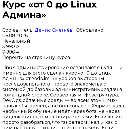
Курс «от 0 до Linux
Админа»
Составитель:
Денис Сметнёв
· Обновлено:
06.08.2026
Начальный
5 990
₽
7 990
₽
Перейти на страницу курса
Linux-администрирование осваивают с нуля — и
именно для этого сделан курс «от 0 до Linux
Админа» от Yodo.im. 48 уроков выстроены
последовательно: от первого знакомства с
системой до базовых административных задач в
командной строке. Серверная инфраструктура,
DevOps, облачные среды — во всём этом Linux-
навык обязателен, а не опционален. Формат здесь
необычный: обучение идёт через бота, не через
видеокабинет, темп выбираете сами. Если хотите
просто разобраться, что такое терминал и как с
ним работать, — хватит этой программы. Если