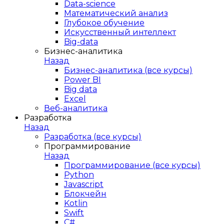
Data-science
Математический анализ
Глубокое обучение
Искусственный интеллект
Big-data
Бизнес-аналитика
Назад
Бизнес-аналитика (все курсы)
Power BI
Big data
Excel
Веб-аналитика
Разработка
Назад
Разработка (все курсы)
Программирование
Назад
Программирование (все курсы)
Python
Javascript
Блокчейн
Kotlin
Swift
C#