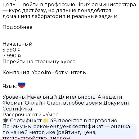
цель — войти в профессию Linux-администратора
— курс даст базу, но дальше понадобятся
домашняя лаборатория и реальные задачи.
Подробнее
Начальный
5 990
₽
7 990
₽
Перейти на страницу курса
Компания:
Yodo.im - бот учитель
Язык:
Уровень:
Начальный
Длительность:
4 недели
Формат:
Онлайн
Старт:
в любое время
Документ:
Сертификат
Рассрочка:
от 2 ₽/мес
🎓
Сертификат
📁
48 проектов в портфолио
Почему мы рекомендуем:
сертификат
— оценка
по нашей методике (рейтинг, цена,
трудоустройство, диплом)