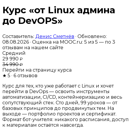
Курс «от Linux админа
до DevOPS»
Составитель:
Денис Сметнёв
· Обновлено:
08.08.2026 · Оценка на MOOC.ru:
5
из 5 — по
3
отзывам на нашем сайте
Средний
29 990
₽
34 990
₽
Перейти на страницу курса
★
5
· 6 отзывов
Курс для тех, кто уже работает с Linux и хочет
перейти в DevOps — освоить инструменты
автоматизации, CI/CD, контейнеризацию и весь
сопутствующий стек. Сто дней, 99 уроков — от
базовых принципов до продвинутых тем. На
выходе — портфолио проектов и сертификат.
Формат бот-учителя: никакого расписания, доступ
к материалам остаётся навсегда.