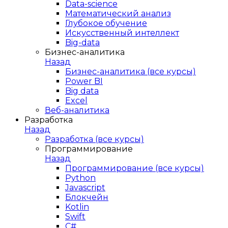
Data-science
Математический анализ
Глубокое обучение
Искусственный интеллект
Big-data
Бизнес-аналитика
Назад
Бизнес-аналитика (все курсы)
Power BI
Big data
Excel
Веб-аналитика
Разработка
Назад
Разработка (все курсы)
Программирование
Назад
Программирование (все курсы)
Python
Javascript
Блокчейн
Kotlin
Swift
C#