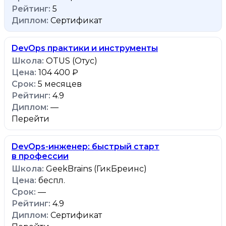
5
Сертификат
DevOps практики и инструменты
OTUS (Отус)
104 400 ₽
5 месяцев
4.9
—
Перейти
DevOps-инженер: быстрый старт
в профессии
GeekBrains (ГикБреинс)
беспл.
—
4.9
Сертификат