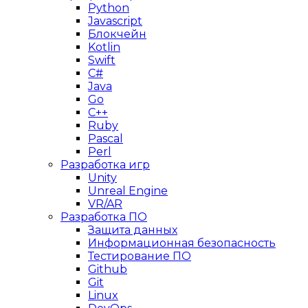
Python
Javascript
Блокчейн
Kotlin
Swift
C#
Java
Go
C++
Ruby
Pascal
Perl
Разработка игр
Unity
Unreal Engine
VR/AR
Разработка ПО
Защита данных
Информационная безопасность
Тестирование ПО
Github
Git
Linux