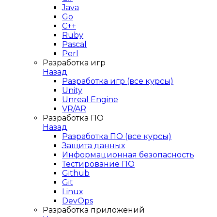
Java
Go
C++
Ruby
Pascal
Perl
Разработка игр
Назад
Разработка игр (все курсы)
Unity
Unreal Engine
VR/AR
Разработка ПО
Назад
Разработка ПО (все курсы)
Защита данных
Информационная безопасность
Тестирование ПО
Github
Git
Linux
DevOps
Разработка приложений