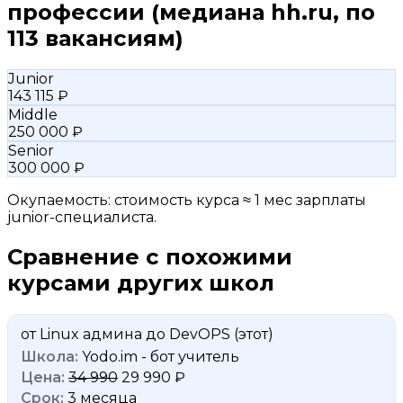
профессии
(медиана hh.ru, по
113 вакансиям)
Junior
143 115 ₽
Middle
250 000 ₽
Senior
300 000 ₽
Окупаемость: стоимость курса ≈ 1 мес зарплаты
junior-специалиста.
Сравнение с похожими
курсами других школ
от Linux админа до DevOPS
(этот)
Yodo.im - бот учитель
34 990
29 990 ₽
3 месяца