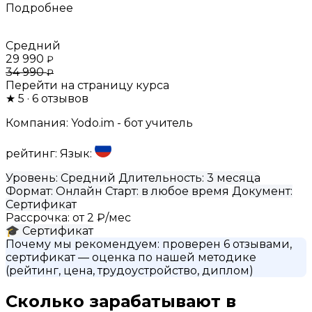
Подробнее
Средний
29 990
₽
34 990
₽
Перейти на страницу курса
★
5
· 6 отзывов
Компания:
Yodo.im - бот учитель
рейтинг:
Язык:
Уровень:
Средний
Длительность:
3 месяца
Формат:
Онлайн
Старт:
в любое время
Документ:
Сертификат
Рассрочка:
от 2 ₽/мес
🎓
Сертификат
Почему мы рекомендуем:
проверен 6 отзывами,
сертификат
— оценка по нашей методике
(рейтинг, цена, трудоустройство, диплом)
Сколько зарабатывают в