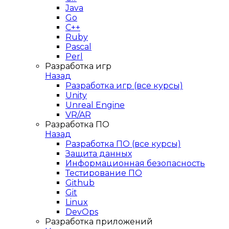
Java
Go
C++
Ruby
Pascal
Perl
Разработка игр
Назад
Разработка игр (все курсы)
Unity
Unreal Engine
VR/AR
Разработка ПО
Назад
Разработка ПО (все курсы)
Защита данных
Информационная безопасность
Тестирование ПО
Github
Git
Linux
DevOps
Разработка приложений