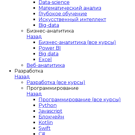
Data-science
Математический анализ
Глубокое обучение
Искусственный интеллект
Big-data
Бизнес-аналитика
Назад
Бизнес-аналитика (все курсы)
Power BI
Big data
Excel
Веб-аналитика
Разработка
Назад
Разработка (все курсы)
Программирование
Назад
Программирование (все курсы)
Python
Javascript
Блокчейн
Kotlin
Swift
C#