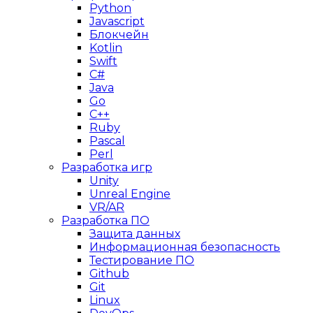
Python
Javascript
Блокчейн
Kotlin
Swift
C#
Java
Go
C++
Ruby
Pascal
Perl
Разработка игр
Unity
Unreal Engine
VR/AR
Разработка ПО
Защита данных
Информационная безопасность
Тестирование ПО
Github
Git
Linux