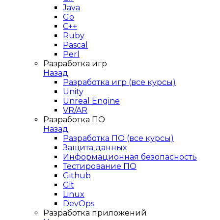
Java
Go
C++
Ruby
Pascal
Perl
Разработка игр
Назад
Разработка игр (все курсы)
Unity
Unreal Engine
VR/AR
Разработка ПО
Назад
Разработка ПО (все курсы)
Защита данных
Информационная безопасность
Тестирование ПО
Github
Git
Linux
DevOps
Разработка приложений