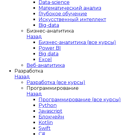
Data-science
Математический анализ
Глубокое обучение
Искусственный интеллект
Big-data
Бизнес-аналитика
Назад
Бизнес-аналитика (все курсы)
Power BI
Big data
Excel
Веб-аналитика
Разработка
Назад
Разработка (все курсы)
Программирование
Назад
Программирование (все курсы)
Python
Javascript
Блокчейн
Kotlin
Swift
C#