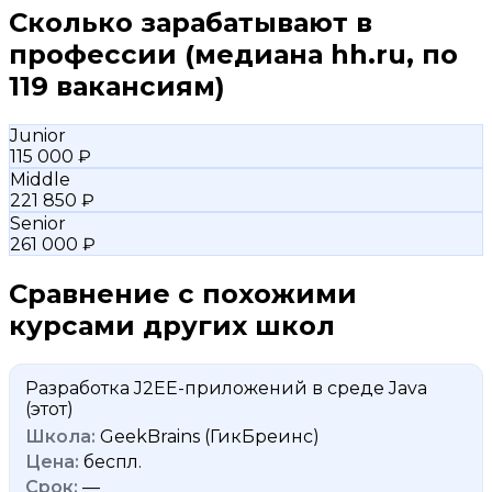
Сколько зарабатывают в
профессии
(медиана hh.ru, по
119 вакансиям)
Junior
115 000 ₽
Middle
221 850 ₽
Senior
261 000 ₽
Сравнение с похожими
курсами других школ
Разработка J2EE-приложений в среде Java
(этот)
GeekBrains (ГикБреинс)
беспл.
—