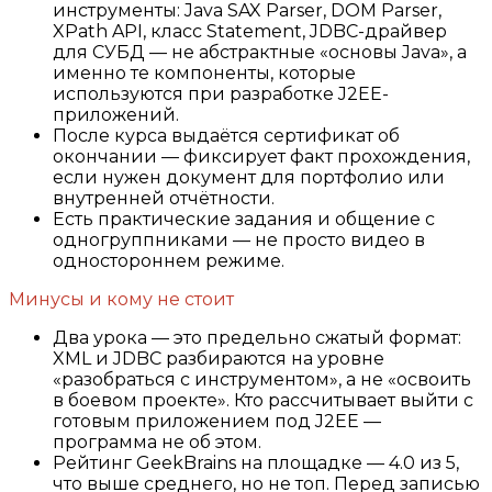
инструменты: Java SAX Parser, DOM Parser,
XPath API, класс Statement, JDBC-драйвер
для СУБД — не абстрактные «основы Java», а
именно те компоненты, которые
используются при разработке J2EE-
приложений.
После курса выдаётся сертификат об
окончании — фиксирует факт прохождения,
если нужен документ для портфолио или
внутренней отчётности.
Есть практические задания и общение с
одногруппниками — не просто видео в
одностороннем режиме.
Минусы и кому не стоит
Два урока — это предельно сжатый формат:
XML и JDBC разбираются на уровне
«разобраться с инструментом», а не «освоить
в боевом проекте». Кто рассчитывает выйти с
готовым приложением под J2EE —
программа не об этом.
Рейтинг GeekBrains на площадке — 4.0 из 5,
что выше среднего, но не топ. Перед записью