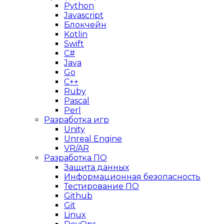
Python
Javascript
Блокчейн
Kotlin
Swift
C#
Java
Go
C++
Ruby
Pascal
Perl
Разработка игр
Unity
Unreal Engine
VR/AR
Разработка ПО
Защита данных
Информационная безопасность
Тестирование ПО
Github
Git
Linux