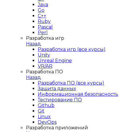
Java
Go
C++
Ruby
Pascal
Perl
Разработка игр
Назад
Разработка игр (все курсы)
Unity
Unreal Engine
VR/AR
Разработка ПО
Назад
Разработка ПО (все курсы)
Защита данных
Информационная безопасность
Тестирование ПО
Github
Git
Linux
DevOps
Разработка приложений