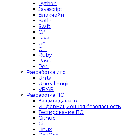
Python
Javascript
Блокчейн
Kotlin
Swift
C#
Java
Go
C++
Ruby
Pascal
Perl
Разработка игр
Unity
Unreal Engine
VR/AR
Разработка ПО
Защита данных
Информационная безопасность
Тестирование ПО
Github
Git
Linux