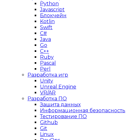
Python
Javascript
Блокчейн
Kotlin
Swift
C#
Java
Go
C++
Ruby
Pascal
Perl
Разработка игр
Unity
Unreal Engine
VR/AR
Разработка ПО
Защита данных
Информационная безопасность
Тестирование ПО
Github
Git
Linux