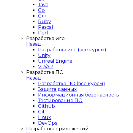
Java
Go
C++
Ruby
Pascal
Perl
Разработка игр
Назад
Разработка игр (все курсы)
Unity
Unreal Engine
VR/AR
Разработка ПО
Назад
Разработка ПО (все курсы)
Защита данных
Информационная безопасность
Тестирование ПО
Github
Git
Linux
DevOps
Разработка приложений