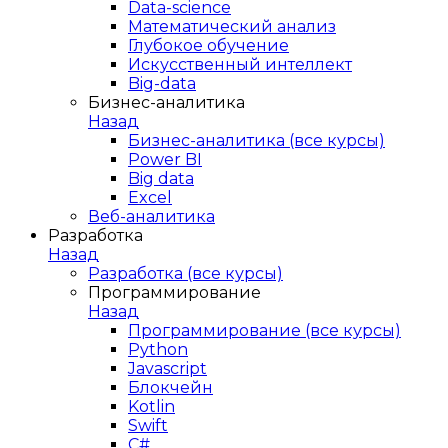
Data-science
Математический анализ
Глубокое обучение
Искусственный интеллект
Big-data
Бизнес-аналитика
Назад
Бизнес-аналитика (все курсы)
Power BI
Big data
Excel
Веб-аналитика
Разработка
Назад
Разработка (все курсы)
Программирование
Назад
Программирование (все курсы)
Python
Javascript
Блокчейн
Kotlin
Swift
C#