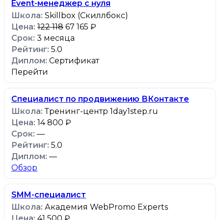
Event-менеджер с нуля
Skillbox (Скиллбокс)
122 118
67 165 ₽
3 месяца
5.0
Сертификат
Перейти
Специалист по продвижению ВКонтакте
Тренинг-центр 1day1step.ru
14 800 ₽
—
5.0
—
Обзор
SMM-специалист
Академия WebPromo Experts
41 500 ₽