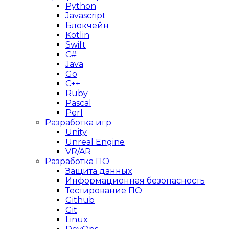
Python
Javascript
Блокчейн
Kotlin
Swift
C#
Java
Go
C++
Ruby
Pascal
Perl
Разработка игр
Unity
Unreal Engine
VR/AR
Разработка ПО
Защита данных
Информационная безопасность
Тестирование ПО
Github
Git
Linux