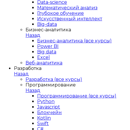
Data-science
Математический анализ
Глубокое обучение
Искусственный интеллект
Big-data
Бизнес-аналитика
Назад
Бизнес-аналитика (все курсы)
Power BI
Big data
Excel
Веб-аналитика
Разработка
Назад
Разработка (все курсы)
Программирование
Назад
Программирование (все курсы)
Python
Javascript
Блокчейн
Kotlin
Swift
C#