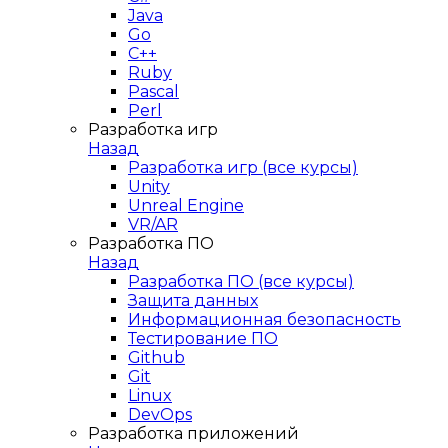
Java
Go
C++
Ruby
Pascal
Perl
Разработка игр
Назад
Разработка игр (все курсы)
Unity
Unreal Engine
VR/AR
Разработка ПО
Назад
Разработка ПО (все курсы)
Защита данных
Информационная безопасность
Тестирование ПО
Github
Git
Linux
DevOps
Разработка приложений