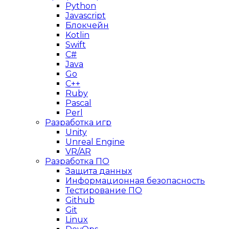
Python
Javascript
Блокчейн
Kotlin
Swift
C#
Java
Go
C++
Ruby
Pascal
Perl
Разработка игр
Unity
Unreal Engine
VR/AR
Разработка ПО
Защита данных
Информационная безопасность
Тестирование ПО
Github
Git
Linux