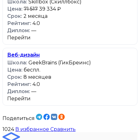
Skillbox (Скиллбокс)
71 517
39 334 ₽
2 месяца
4.0
—
Перейти
Веб-дизайн
GeekBrains (ГикБреинс)
беспл.
8 месяцев
4.0
—
Перейти
Поделиться
1024
В избранное
Сравнить