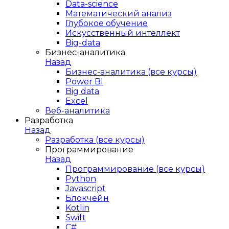
Data-science
Математический анализ
Глубокое обучение
Искусственный интеллект
Big-data
Бизнес-аналитика
Назад
Бизнес-аналитика (все курсы)
Power BI
Big data
Excel
Веб-аналитика
Разработка
Назад
Разработка (все курсы)
Программирование
Назад
Программирование (все курсы)
Python
Javascript
Блокчейн
Kotlin
Swift
C#