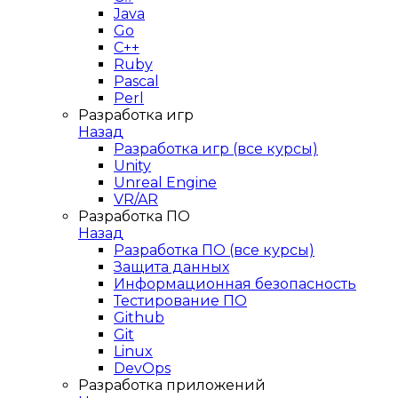
Java
Go
C++
Ruby
Pascal
Perl
Разработка игр
Назад
Разработка игр (все курсы)
Unity
Unreal Engine
VR/AR
Разработка ПО
Назад
Разработка ПО (все курсы)
Защита данных
Информационная безопасность
Тестирование ПО
Github
Git
Linux
DevOps
Разработка приложений