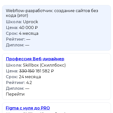
Webflow-разработчик: создание сайтов без
кода
(этот)
Uprock
40 000 ₽
4 месяца
—
—
Профессия Веб-дизайнер
Skillbox (Скиллбокс)
330 150
181 582 ₽
24 месяца
4.2
—
Перейти
Figma с нуля до PRO