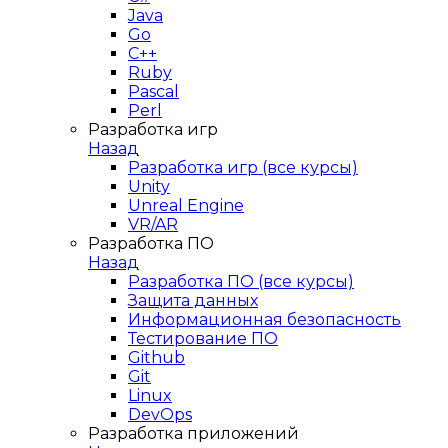
Java
Go
C++
Ruby
Pascal
Perl
Разработка игр
Назад
Разработка игр (все курсы)
Unity
Unreal Engine
VR/AR
Разработка ПО
Назад
Разработка ПО (все курсы)
Защита данных
Информационная безопасность
Тестирование ПО
Github
Git
Linux
DevOps
Разработка приложений