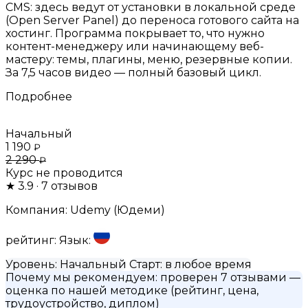
CMS: здесь ведут от установки в локальной среде
(Open Server Panel) до переноса готового сайта на
хостинг. Программа покрывает то, что нужно
контент-менеджеру или начинающему веб-
мастеру: темы, плагины, меню, резервные копии.
За 7,5 часов видео — полный базовый цикл.
Подробнее
Начальный
1 190
₽
2 290
₽
Курс не проводится
★
3.9
· 7 отзывов
Компания:
Udemy (Юдеми)
рейтинг:
Язык:
Уровень:
Начальный
Старт:
в любое время
Почему мы рекомендуем:
проверен 7 отзывами
—
оценка по нашей методике (рейтинг, цена,
трудоустройство, диплом)