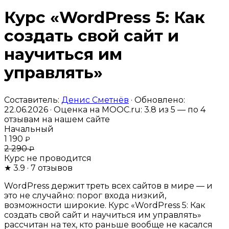
Курс «WordPress 5: Как
создать свой сайт и
научиться им
управлять»
Составитель:
Денис Сметнёв
· Обновлено:
22.06.2026 · Оценка на MOOC.ru:
3.8
из 5 — по
4
отзывам на нашем сайте
Начальный
1 190
₽
2 290
₽
Курс не проводится
★
3.9
· 7 отзывов
WordPress держит треть всех сайтов в мире — и
это не случайно: порог входа низкий,
возможности широкие. Курс «WordPress 5: Как
создать свой сайт и научиться им управлять»
рассчитан на тех, кто раньше вообще не касался