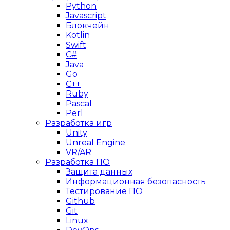
Python
Javascript
Блокчейн
Kotlin
Swift
C#
Java
Go
C++
Ruby
Pascal
Perl
Разработка игр
Unity
Unreal Engine
VR/AR
Разработка ПО
Защита данных
Информационная безопасность
Тестирование ПО
Github
Git
Linux