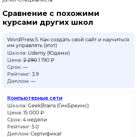
Сравнение с похожими
курсами других школ
WordPress 5: Как создать свой сайт и научиться
им управлять
(этот)
Udemy (Юдеми)
2 290
1 190 ₽
—
3.9
—
Компьютерные сети
GeekBrains (ГикБреинс)
15 000 ₽
4 недели
5.0
Сертификат