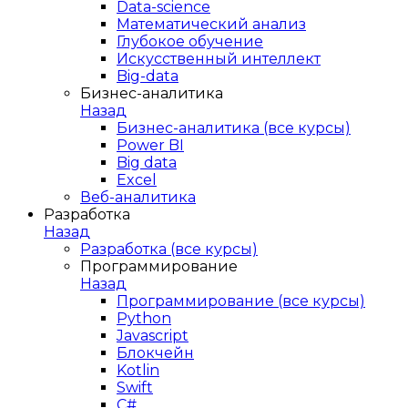
Data-science
Математический анализ
Глубокое обучение
Искусственный интеллект
Big-data
Бизнес-аналитика
Назад
Бизнес-аналитика (все курсы)
Power BI
Big data
Excel
Веб-аналитика
Разработка
Назад
Разработка (все курсы)
Программирование
Назад
Программирование (все курсы)
Python
Javascript
Блокчейн
Kotlin
Swift
C#