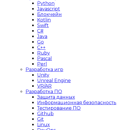
Python
Javascript
Блокчейн
Kotlin
Swift
C#
Java
Go
C++
Ruby
Pascal
Perl
Разработка игр
Unity
Unreal Engine
VR/AR
Разработка ПО
Защита данных
Информационная безопасность
Тестирование ПО
Github
Git
Linux