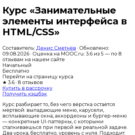
Курс «Занимательные
элементы интерфейса в
HTML/CSS»
Составитель:
Денис Сметнёв
· Обновлено:
09.08.2026 · Оценка на MOOC.ru:
3.6
из 5 — по
8
отзывам на нашем сайте
Начальный
Бесплатно
Перейти на страницу курса
★
3.6
· 8 отзывов
Купить в рассрочку
Получить кэшбэк
Курс разбирает то, без чего вёрстка остаётся
мёртвой: выпадающие меню, карусели,
всплывающие окна, аккордеоны и бургер-меню
— конкретные UI-паттерны, с которыми
сталкиваешься при первой же реальной задаче.
Два урока, бесплатно, уровень с нуля. Подходит