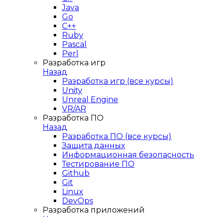
Java
Go
C++
Ruby
Pascal
Perl
Разработка игр
Назад
Разработка игр (все курсы)
Unity
Unreal Engine
VR/AR
Разработка ПО
Назад
Разработка ПО (все курсы)
Защита данных
Информационная безопасность
Тестирование ПО
Github
Git
Linux
DevOps
Разработка приложений