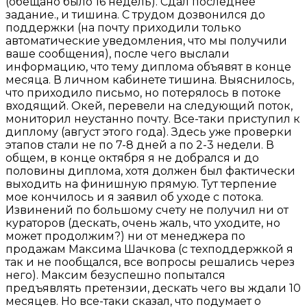
(обещано было 16 недель). Сдал последнее
задание., и тишина. С трудом дозвонился до
поддержки (на почту приходили только
автоматические уведомления, что мы получили
ваше сообщения), после чего выслали
информацию, что тему диплома объявят в конце
месяца. В личном кабинете тишина. Выяснилось,
что приходило письмо, но потерялось в потоке
входящий. Окей, перевели на следующий поток,
мониторил неустанно почту. Все-таки приступил к
диплому (август этого года). Здесь уже проверки
этапов стали не по 7-8 дней а по 2-3 недели. В
общем, в конце октября я не добрался и до
половины диплома, хотя должен был фактически
выходить на финишную прямую. Тут терпение
мое кончилось и я заявил об уходе с потока.
Извинений по большому счету не получил ни от
кураторов (дескать, очень жаль, что уходите, но
может продолжим?) ни от менеджера по
продажам Максима Шачкова (с техподдержкой я
так и не пообщался, все вопросы решались через
него). Максим безуспешно попытался
предъявлять претензии, дескать чего вы ждали 10
месяцев. Но все-таки сказал, что подумает о