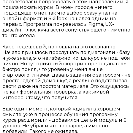
посоветовали попробовать в этом направлении, я
пошла искать курсы. В моем городе ничего
подходящего нет, так что выбор сразу упал на
онлайн-формат, и Skillbox нашелся одним из
первых. Программа понравилась: Figma, UX-
дизайн, плюс куча всего сопутствующего - именно
то, что хотела.
Курс недешевый, но пошла на это осознанно.
Начало пришлось прослушать по диагонали - базу
я уже знала, это неизбежно, когда курс не под тебя
лично. Но тут приятный сюрприз: преподаватель
быстро понял, что уровень у меня выше
стартового, и начал давать задания с запросом - не
просто "сделай домашку", а реально подстегивал
расти даже на простом материале. Это ощущалось
не как формальная проверка, а как живой
интерес к тому, что получится.
Еще один момент, который удивил в хорошем
смысле: уже в процессе обучения программу
курса расширили - добавился целый модуль и 6
уроков. Не убрали что-то старое, а именно
добавили. Такого не ожидала.