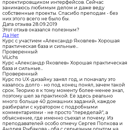
проектировщиком интерфейсов. Сейчас
занимаюсь любимым делом и даже веду
собственные проекты. Спасибо преподам - без
них этого всего не было бы.
Дата отзыва 28.09.2019
Этот отзыв оказался полезным?
Да
Нет
Курс с участием «Александр Яковлев»
Хорошая
практическая база и сильные...
Проверенный
ViLichs
Курс «Александр Яковлев»
Хорошая практическая
база и сильные...
Проверенный
Курс по UX-дизайну занял год, и поначалу это
казалось долго - но под конец понял, зачем такой
срок. Теорию я к тому моменту более-менее знал,
поэтому шел за практикой. Её здесь реально
много: больше 40 домашних заданий, каждое
разбирали с куратором с подробными
комментариями - не просто "переделай", а
объяснение, где именно съехал и почему. Из
преподавателей особо отмечу Сергея Попкова и
Андрея Рыбакова - оба с серьезным опытом на