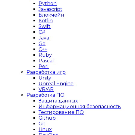
Python
Javascript
Блокчейн
Kotlin
Swift
C#
Java
Go
C++
Ruby
Pascal
Perl
Разработка игр
Unity
Unreal Engine
VR/AR
Разработка ПО
Защита данных
Информационная безопасность
Тестирование ПО
Github
Git
Linux