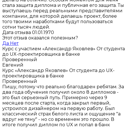
стала защита диплома и публичная его защита. Ты
выступаешь перед реальными представителями
компании, для которой делаешь проект, более
того твоими наработками будут пользоваться
сотни тысяч людей.
Дата отзыва 01.01.1970
Этот отзыв оказался полезным?
Да
Нет
Курс с участием «Александр Яковлев»
От студента
до UX-проектировщика в банке
Проверенный
Евгений
Курс «Александр Яковлев»
От студента до UX-
проектировщика в банке
Проверенный
Пишу, потому что реально благодарен ребятам. За
два года обучения получил около 8 дипломов -
это был серьезный путь. Примерно через 9
месяцев после старта, когда закрыл первый,
устроился дизайнером на первую работу. Был
классический страх белого листа и ощущение "а
вдруг не тяну" - но со временем это прошло. В
итоге получил диплом по UX и попал в банк