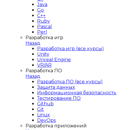
Java
Go
C++
Ruby
Pascal
Perl
Разработка игр
Назад
Разработка игр (все курсы)
Unity
Unreal Engine
VR/AR
Разработка ПО
Назад
Разработка ПО (все курсы)
Защита данных
Информационная безопасность
Тестирование ПО
Github
Git
Linux
DevOps
Разработка приложений