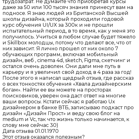
трудозатрат. Не думайте что приобретая курсы
даже за 50 или 100 тысяч знания принесут вам на
подносе. Я знаю людей из Британской Высшей
школы дизайна, который проходили годовой
курс обучения UI/UX за 300к и не прошли
испытательный период, в то время, как у меня это
получилось. Учиться в любом случае будет тяжело
и Skillbox молодцы, потому что делают все, что от
них зависит. Я лично прошел от них около 7
обучающих программ, включая мобильный
дизайн, веб , cinema 4d, sketch, Figma, скетчинг и
остался очень доволен. Они дали мне путь в
карьеру и я увеличил свой доход в 4 раза за год!
После этого я написал щедрый отзыв, где рассказ
о всех тонкостях обучения «Хвала дизайнерским
богам». Найти ее вы можете на просторах
поисковиков, уверен она даст ответ на многие
ваши вопросы. Кстати сейчас я работаю Ux
дизайнером в банке ВТБ, записываю подкаст про
дизайн «Дизайн Прост» и веду свою блог на
medium и Vc, так что жизнь только начинается, к
слову мне сейчас 30)
Дата отзыва 01.01.1970
Этот отзыв оказался полезным?