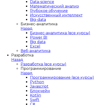
Data-science
Математический анализ
Глубокое обучение
Искусственный интеллект
Big-data
Бизнес-аналитика
Назад
Бизнес-аналитика (все курсы)
Power BI
Big data
Excel
Веб-аналитика
Разработка
Назад
Разработка (все курсы)
Программирование
Назад
Программирование (все курсы)
Python
Javascript
Блокчейн
Kotlin
Swift
C#