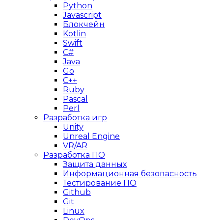
Python
Javascript
Блокчейн
Kotlin
Swift
C#
Java
Go
C++
Ruby
Pascal
Perl
Разработка игр
Unity
Unreal Engine
VR/AR
Разработка ПО
Защита данных
Информационная безопасность
Тестирование ПО
Github
Git
Linux