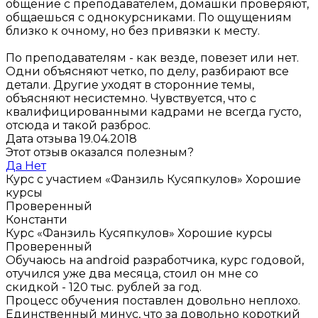
общение с преподавателем, домашки проверяют,
общаешься с однокурсниками. По ощущениям
близко к очному, но без привязки к месту.
По преподавателям - как везде, повезет или нет.
Одни объясняют четко, по делу, разбирают все
детали. Другие уходят в сторонние темы,
объясняют несистемно. Чувствуется, что с
квалифицированными кадрами не всегда густо,
отсюда и такой разброс.
Дата отзыва 19.04.2018
Этот отзыв оказался полезным?
Да
Нет
Курс с участием «Фанзиль Кусяпкулов»
Хорошие
курсы
Проверенный
Константи
Курс «Фанзиль Кусяпкулов»
Хорошие курсы
Проверенный
Обучаюсь на android разработчика, курс годовой,
отучился уже два месяца, стоил он мне со
скидкой - 120 тыс. рублей за год.
Процесс обучения поставлен довольно неплохо.
Единственный минус, что за довольно короткий