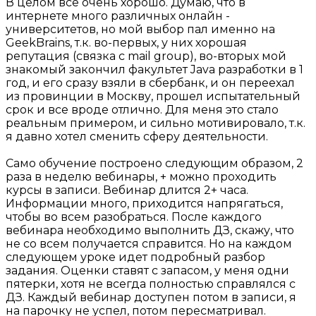
В целом все очень хорошо. Думаю, что в
интернете много различных онлайн -
университетов, но мой выбор пал именно на
GeekBrains, т.к. во-первых, у них хорошая
репутация (связка с mail group), во-вторых мой
знакомый закончил факультет Java разработки в 1
год, и его сразу взяли в сбербанк, и он переехал
из провинции в Москву, прошел испытательный
срок и все вроде отлично. Для меня это стало
реальным примером, и сильно мотивировало, т.к.
я давно хотел сменить сферу деятельности.
Само обучение построено следующим образом, 2
раза в неделю вебинары, + можно проходить
курсы в записи. Вебинар длится 2+ часа.
Информации много, приходится напрягаться,
чтобы во всем разобраться. После каждого
вебинара необходимо выполнить ДЗ, скажу, что
не со всем получается справится. Но на каждом
следующем уроке идет подробный разбор
задания. Оценки ставят с запасом, у меня одни
пятерки, хотя не всегда полностью справлялся с
ДЗ. Каждый вебинар доступен потом в записи, я
на парочку не успел, потом пересматривал.