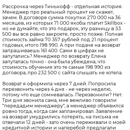
Рассрочка через Тинькофф - отдельная история.
Менеджер про реальный процент не скажет,
зачем. В договоре сумма покупки 270 000 на 36
месяцев, из которых 71 000 якобы платит Skillbox -
но не думайте, что это подарок, эту разницу в 33
500 вы все равно закроете, просто позже. Полная
стоимость займа 70 357 рублей под 21 процент
годовых, итого 198 990. А при подаче на возврат
запрашиваешь 161 400. Сами в цифрах не
запутались? Менеджер по возврату Елена
запуталась точно - она была убеждена, что
стоимость обучения это те самые 198 990 из
договора, про 232 500 с сайта слышать не хотела.
Возврат я оформила через 7 дней. Попросила
перезвонить через 4 дня - не через неделю,
потому что еще сомневалась. Перезвонили? Нет.
Три дня звонила сама, мне вежливо говорили
"передадим менеджеру", а менеджер объявился
ровно тогда, когда сам запланировал. Заявление
на возврат умудрились потерять, на письма не
отвечали 12 дней - зато очень переживали о моей
кредитной истории и наперебой предлагали