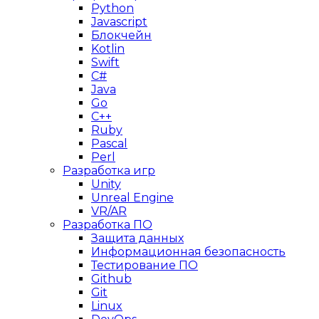
Python
Javascript
Блокчейн
Kotlin
Swift
C#
Java
Go
C++
Ruby
Pascal
Perl
Разработка игр
Unity
Unreal Engine
VR/AR
Разработка ПО
Защита данных
Информационная безопасность
Тестирование ПО
Github
Git
Linux