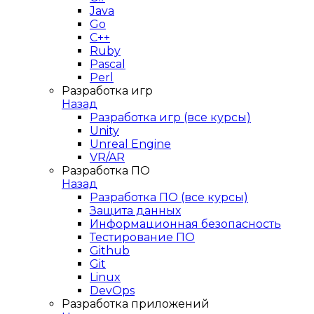
Java
Go
C++
Ruby
Pascal
Perl
Разработка игр
Назад
Разработка игр (все курсы)
Unity
Unreal Engine
VR/AR
Разработка ПО
Назад
Разработка ПО (все курсы)
Защита данных
Информационная безопасность
Тестирование ПО
Github
Git
Linux
DevOps
Разработка приложений