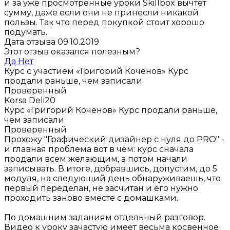
и за уже просмотренные уроки Skillbox вычтет
сумму, даже если они не принесли никакой
пользы. Так что перед покупкой стоит хорошо
подумать.
Дата отзыва 09.10.2019
Этот отзыв оказался полезным?
Да
Нет
Курс с участием «Григорий Коченов»
Курс
продали раньше, чем записали
Проверенный
Korsa Deli20
Курс «Григорий Коченов»
Курс продали раньше,
чем записали
Проверенный
Прохожу "Графический дизайнер с нуля до PRO" -
и главная проблема вот в чём: курс сначала
продали всем желающим, а потом начали
записывать. В итоге, добравшись, допустим, до 5
модуля, на следующий день обнаруживаешь, что
первый переделан, не засчитан и его нужно
проходить заново вместе с домашками.
По домашним заданиям отдельный разговор.
Видео к уроку зачастую имеет весьма косвенное