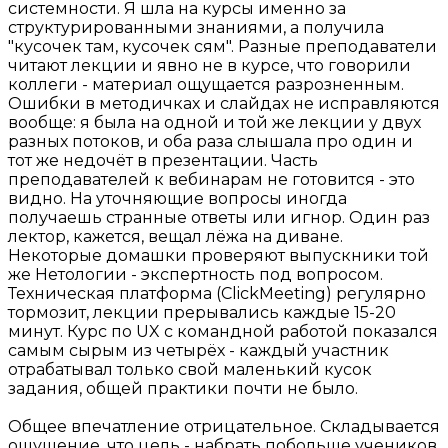
системности. Я шла на курсы именно за
структурированными знаниями, а получила
"кусочек там, кусочек сям". Разные преподаватели
читают лекции и явно не в курсе, что говорили
коллеги - материал ощущается разрозненным.
Ошибки в методичках и слайдах не исправляются
вообще: я была на одной и той же лекции у двух
разных потоков, и оба раза слышала про один и
тот же недочёт в презентации. Часть
преподавателей к вебинарам не готовится - это
видно. На уточняющие вопросы иногда
получаешь странные ответы или игнор. Один раз
лектор, кажется, вещал лёжа на диване.
Некоторые домашки проверяют выпускники той
же Нетологии - экспертность под вопросом.
Техническая платформа (ClickMeeting) регулярно
тормозит, лекции прерывались каждые 15-20
минут. Курс по UX с командной работой показался
самым сырым из четырёх - каждый участник
отрабатывал только свой маленький кусок
задания, общей практики почти не было.
Общее впечатление отрицательное. Складывается
ощущение, что цель - набрать побольше учеников,