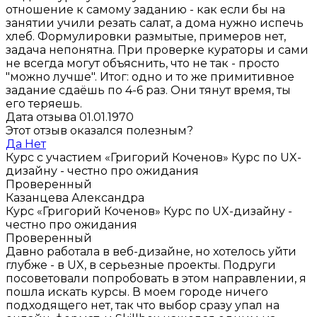
отношение к самому заданию - как если бы на
занятии учили резать салат, а дома нужно испечь
хлеб. Формулировки размытые, примеров нет,
задача непонятна. При проверке кураторы и сами
не всегда могут объяснить, что не так - просто
"можно лучше". Итог: одно и то же примитивное
задание сдаёшь по 4-6 раз. Они тянут время, ты
его теряешь.
Дата отзыва 01.01.1970
Этот отзыв оказался полезным?
Да
Нет
Курс с участием «Григорий Коченов»
Курс по UX-
дизайну - честно про ожидания
Проверенный
Казанцева Александра
Курс «Григорий Коченов»
Курс по UX-дизайну -
честно про ожидания
Проверенный
Давно работала в веб-дизайне, но хотелось уйти
глубже - в UX, в серьезные проекты. Подруги
посоветовали попробовать в этом направлении, я
пошла искать курсы. В моем городе ничего
подходящего нет, так что выбор сразу упал на