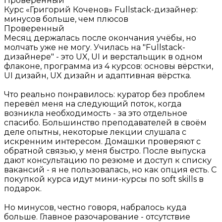
Проверенный
Курс «Григорий Коченов»
Fullstack-дизайнер:
минусов больше, чем плюсов
Проверенный
Месяц держалась после окончания учёбы, но
молчать уже не могу. Училась на "Fullstack-
дизайнере" - это UX, UI и верстальщик в одном
флаконе, программа из 4 курсов: основы вёрстки,
UI дизайн, UX дизайн и адаптивная вёрстка.
Что реально понравилось: куратор без проблем
перевёл меня на следующий поток, когда
возникла необходимость - за это отдельное
спасибо. Большинство преподавателей в своём
деле опытны, некоторые лекции слушала с
искренним интересом. Домашки проверяют с
обратной связью, у меня быстро. После выпуска
дают консультацию по резюме и доступ к списку
вакансий - я не пользовалась, но как опция есть. С
покупкой курса идут мини-курсы по soft skills в
подарок.
Но минусов, честно говоря, набралось куда
больше. Главное разочарование - отсутствие