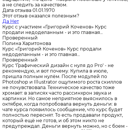
а не следить за качеством.
Дата отзыва 01.01.1970
Этот отзыв оказался полезным?
Да
Нет
Курс с участием «Григорий Коченов»
Курс
продали недоделанным - и это главная...
Проверенный
Полина Харитонова
Курс «Григорий Коченов»
Курс продали
недоделанным - и это главная...
Проверенный
Курс 'Графический дизайн с нуля до Pro' - не
рекомендую, и вот почему. Купила в июле,
пришла полным нулём. После модулей по
Photoshop и Illustrator ощутимого роста скиллов
не почувствовала. Техническое качество тоже
хромает: в записях часто рассинхрон звука и
картинки. Но самое неприятное выяснилось в
октябре, когда попробовала вернуть деньги: в
чате курса появилось сообщение, что курс будет
полностью переснят. То есть продавали продукт,
который ещё не готов, и об этом никто не
предупреждал. Деньги вернуть можно, но с боем -