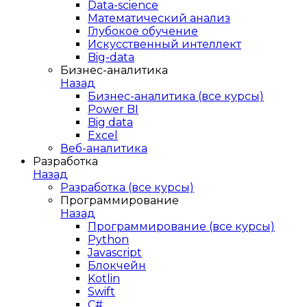
Data-science
Математический анализ
Глубокое обучение
Искусственный интеллект
Big-data
Бизнес-аналитика
Назад
Бизнес-аналитика (все курсы)
Power BI
Big data
Excel
Веб-аналитика
Разработка
Назад
Разработка (все курсы)
Программирование
Назад
Программирование (все курсы)
Python
Javascript
Блокчейн
Kotlin
Swift
C#