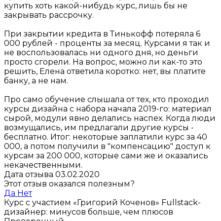
купить хоть какой-нибудь курс, лишь бы не
закрывать рассрочку.
При закрытии кредита в Тинькофф потеряла 6
000 рублей - проценты за месяц. Курсами я так и
не воспользовалась ни одного дня, но деньги
просто сгорели. На вопрос, можно ли как-то это
решить, Елена ответила коротко: нет, вы платите
банку, а не нам.
Про само обучение слышала от тех, кто проходил
курсы дизайна с набора начала 2019-го: материал
сырой, модули явно делались наспех. Когда люди
возмущались, им предлагали другие курсы -
бесплатно. Итог: некоторые заплатили курс за 40
000, а потом получили в "компенсацию" доступ к
курсам за 200 000, которые сами же и оказались
некачественными.
Дата отзыва 03.02.2020
Этот отзыв оказался полезным?
Да
Нет
Курс с участием «Григорий Коченов»
Fullstack-
дизайнер: минусов больше, чем плюсов