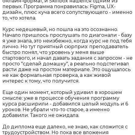
онлайн-формат, и Skillbox нашелся одним из
первых. Программа понравилась: Figma, UX-
дизайн, плюс куча всего сопутствующего - именно
то, что хотела.
Курс недешевый, но пошла на это осознанно.
Начало пришлось прослушать по диагонали - базу
я уже знала, это неизбежно, когда курс не под тебя
лично. Но тут приятный сюрприз: преподаватель
быстро понял, что уровень у меня выше
стартового, и начал давать задания с запросом - не
просто "сделай домашку", а реально подстегивал
расти даже на простом материале. Это ощущалось
не как формальная проверка, а как живой
интерес к тому, что получится.
Еще один момент, который удивил в хорошем
смысле: уже в процессе обучения программу
курса расширили - добавился целый модуль и 6
уроков. Не убрали что-то старое, а именно
добавили. Такого не ожидала.
До диплома еще далеко, не знаю, как сложится с
трудоустройством. Но пока все вложения