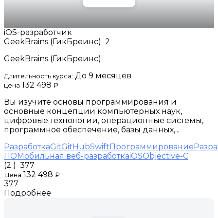
iOS-разработчик
GeekBrains (ГикБреинс)
2
GeekBrains (ГикБреинс)
До 9 месяцев
Длительность курса:
132 498
цена
₽
Вы изучите основы программирования и
основные концепции компьютерных наук,
цифровые технологии, операционные системы,
программное обеспечение, базы данных,...
Разработка
Git
GitHub
Swift
Программирование
Разра
ПО
Мобильная веб-разработка
iOS
Objective-C
(2 )
377
132 498
Цена
₽
377
Подробнее