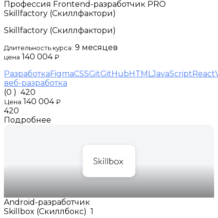
Профессия Frontend-разработчик PRO
Skillfactory (Скиллфактори)
Skillfactory (Скиллфактори)
9 месяцев
Длительность курса:
140 004
цена
₽
Разработка
Figma
CSS
Git
GitHub
HTML
JavaScript
React
веб-разработка
(0 )
420
140 004
Цена
₽
420
Подробнее
Android-разработчик
Skillbox (Скиллбокс)
1