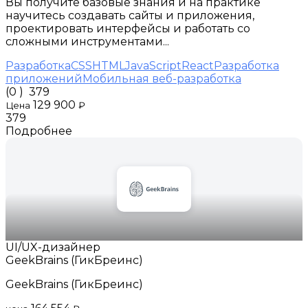
Вы получите базовые знания и на практике
научитесь создавать сайты и приложения,
проектировать интерфейсы и работать со
сложными инструментами...
Разработка
CSS
HTML
JavaScript
React
Разработка
приложений
Мобильная веб-разработка
(0 )
379
129 900
Цена
₽
379
Подробнее
UI/UX-дизайнер
GeekBrains (ГикБреинс)
GeekBrains (ГикБреинс)