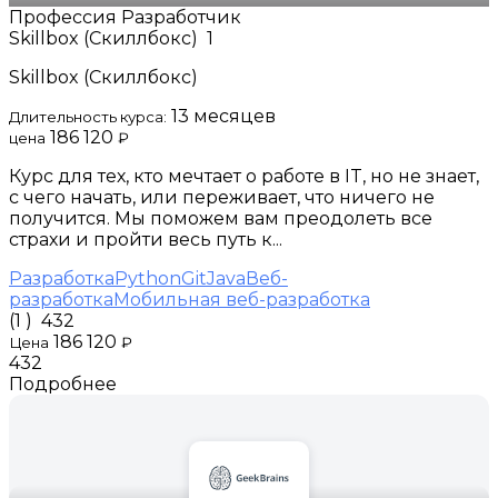
Профессия Разработчик
Skillbox (Скиллбокс)
1
Skillbox (Скиллбокс)
13 месяцев
Длительность курса:
186 120
цена
₽
Курс для тех, кто мечтает о работе в IT, но не знает,
с чего начать, или переживает, что ничего не
получится. Мы поможем вам преодолеть все
страхи и пройти весь путь к...
Разработка
Python
Git
Java
Веб-
разработка
Мобильная веб-разработка
(1 )
432
186 120
Цена
₽
432
Подробнее