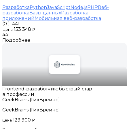
Разработка
Python
JavaScript
Node.js
PHP
Веб-
разработка
Базы данных
Разработка
приложений
Мобильная веб-разработка
(0 )
441
153 348
Цена
₽
441
Подробнее
Frontend-разработчик: быстрый старт
в профессии
GeekBrains (ГикБреинс)
GeekBrains (ГикБреинс)
129 900
цена
₽