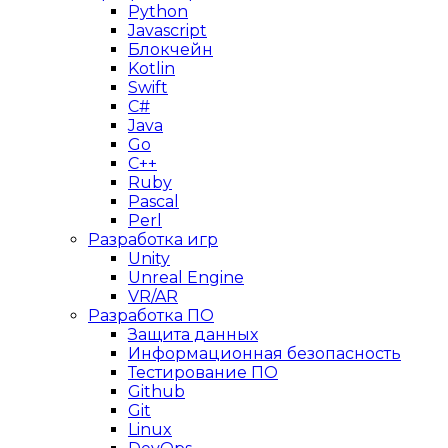
Python
Javascript
Блокчейн
Kotlin
Swift
C#
Java
Go
C++
Ruby
Pascal
Perl
Разработка игр
Unity
Unreal Engine
VR/AR
Разработка ПО
Защита данных
Информационная безопасность
Тестирование ПО
Github
Git
Linux