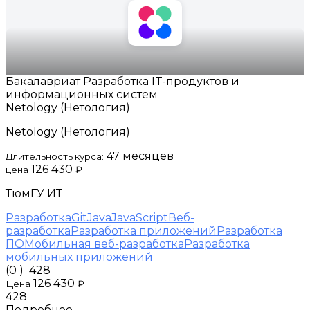
Бакалавриат Разработка IT-продуктов и
информационных систем
Netology (Нетология)
Netology (Нетология)
47 месяцев
Длительность курса:
126 430
цена
₽
ТюмГУ ИТ
Разработка
Git
Java
JavaScript
Веб-
разработка
Разработка приложений
Разработка
ПО
Мобильная веб-разработка
Разработка
мобильных приложений
(0 )
428
126 430
Цена
₽
428
Подробнее