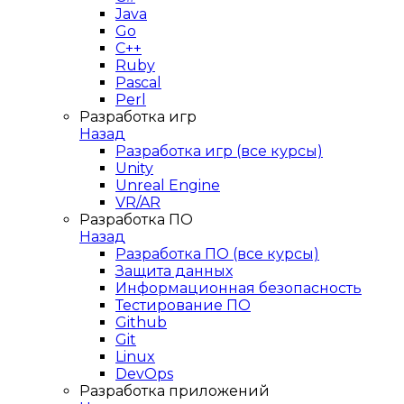
Java
Go
C++
Ruby
Pascal
Perl
Разработка игр
Назад
Разработка игр (все курсы)
Unity
Unreal Engine
VR/AR
Разработка ПО
Назад
Разработка ПО (все курсы)
Защита данных
Информационная безопасность
Тестирование ПО
Github
Git
Linux
DevOps
Разработка приложений