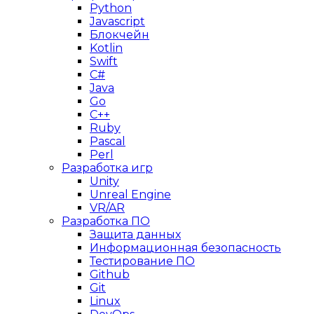
Python
Javascript
Блокчейн
Kotlin
Swift
C#
Java
Go
C++
Ruby
Pascal
Perl
Разработка игр
Unity
Unreal Engine
VR/AR
Разработка ПО
Защита данных
Информационная безопасность
Тестирование ПО
Github
Git
Linux