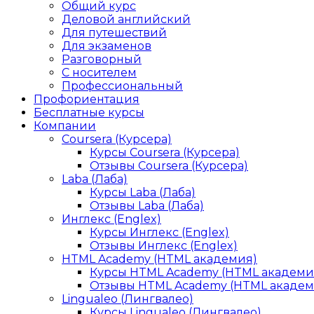
Общий курс
Деловой английский
Для путешествий
Для экзаменов
Разговорный
С носителем
Профессиональный
Профориентация
Бесплатные курсы
Компании
Coursera (Курсера)
Курсы Coursera (Курсера)
Отзывы Coursera (Курсера)
Laba (Лаба)
Курсы Laba (Лаба)
Отзывы Laba (Лаба)
Инглекс (Englex)
Курсы Инглекс (Englex)
Отзывы Инглекс (Englex)
HTML Academy (HTML академия)
Курсы HTML Academy (HTML академи
Отзывы HTML Academy (HTML академ
Lingualeo (Лингвалео)
Курсы Lingualeo (Лингвалео)