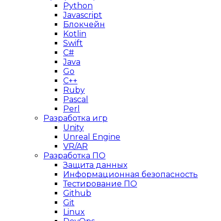
Python
Javascript
Блокчейн
Kotlin
Swift
C#
Java
Go
C++
Ruby
Pascal
Perl
Разработка игр
Unity
Unreal Engine
VR/AR
Разработка ПО
Защита данных
Информационная безопасность
Тестирование ПО
Github
Git
Linux