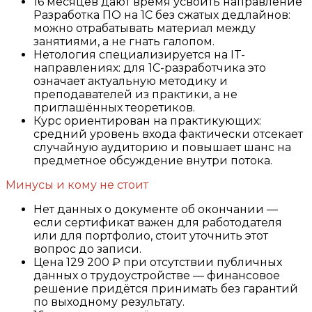
16 месяцев дают время усвоить направление
Разработка ПО на 1С без сжатых дедлайнов:
можно отрабатывать материал между
занятиями, а не гнать галопом.
Нетология специализируется на IT-
направлениях: для 1С-разработчика это
означает актуальную методику и
преподавателей из практики, а не
приглашённых теоретиков.
Курс ориентирован на практикующих:
средний уровень входа фактически отсекает
случайную аудиторию и повышает шанс на
предметное обсуждение внутри потока.
Минусы и кому не стоит
Нет данных о документе об окончании —
если сертификат важен для работодателя
или для портфолио, стоит уточнить этот
вопрос до записи.
Цена 129 200 ₽ при отсутствии публичных
данных о трудоустройстве — финансовое
решение придётся принимать без гарантий
по выходному результату.