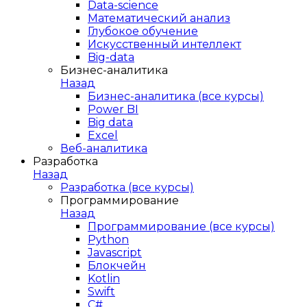
Data-science
Математический анализ
Глубокое обучение
Искусственный интеллект
Big-data
Бизнес-аналитика
Назад
Бизнес-аналитика (все курсы)
Power BI
Big data
Excel
Веб-аналитика
Разработка
Назад
Разработка (все курсы)
Программирование
Назад
Программирование (все курсы)
Python
Javascript
Блокчейн
Kotlin
Swift
C#