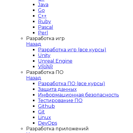
Java
Go
C++
Ruby
Pascal
Perl
Разработка игр
Назад
Разработка игр (все курсы)
Unity
Unreal Engine
VR/AR
Разработка ПО
Назад
Разработка ПО (все курсы)
Защита данных
Информационная безопасность
Тестирование ПО
Github
Git
Linux
DevOps
Разработка приложений