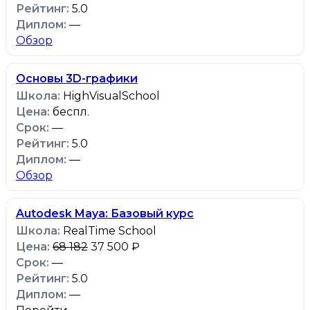
5.0
—
Обзор
Основы 3D-графики
HighVisualSchool
беспл.
—
5.0
—
Обзор
Autodesk Maya: Базовый курс
RealTime School
68 182
37 500 ₽
—
5.0
—