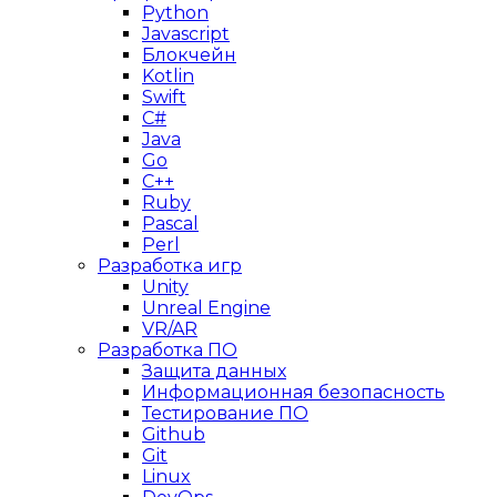
Python
Javascript
Блокчейн
Kotlin
Swift
C#
Java
Go
C++
Ruby
Pascal
Perl
Разработка игр
Unity
Unreal Engine
VR/AR
Разработка ПО
Защита данных
Информационная безопасность
Тестирование ПО
Github
Git
Linux