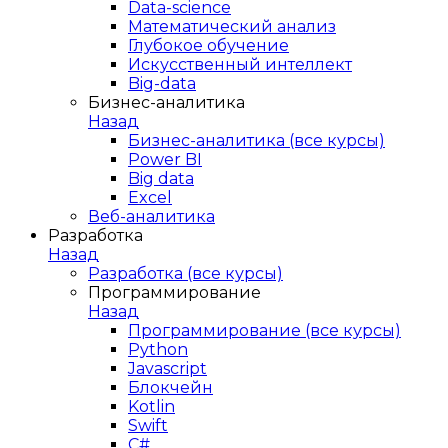
Data-science
Математический анализ
Глубокое обучение
Искусственный интеллект
Big-data
Бизнес-аналитика
Назад
Бизнес-аналитика (все курсы)
Power BI
Big data
Excel
Веб-аналитика
Разработка
Назад
Разработка (все курсы)
Программирование
Назад
Программирование (все курсы)
Python
Javascript
Блокчейн
Kotlin
Swift
C#