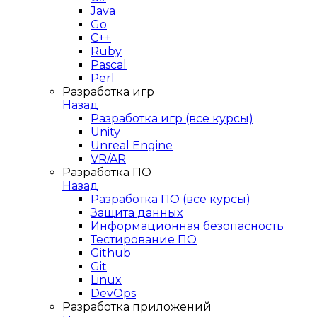
Java
Go
C++
Ruby
Pascal
Perl
Разработка игр
Назад
Разработка игр (все курсы)
Unity
Unreal Engine
VR/AR
Разработка ПО
Назад
Разработка ПО (все курсы)
Защита данных
Информационная безопасность
Тестирование ПО
Github
Git
Linux
DevOps
Разработка приложений