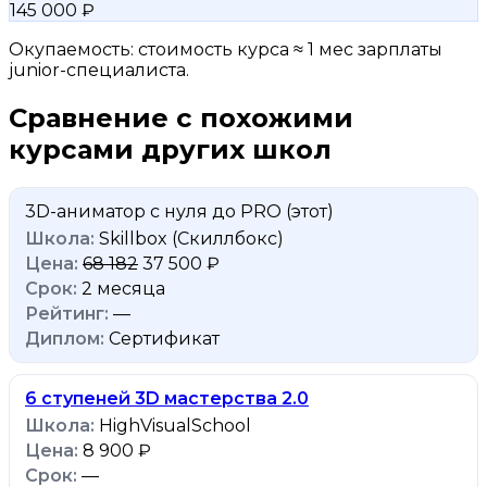
145 000 ₽
Окупаемость: стоимость курса ≈ 1 мес зарплаты
junior-специалиста.
Сравнение с похожими
курсами других школ
3D-аниматор с нуля до PRO
(этот)
Skillbox (Скиллбокс)
68 182
37 500 ₽
2 месяца
—
Сертификат
6 ступеней 3D мастерства 2.0
HighVisualSchool
8 900 ₽
—