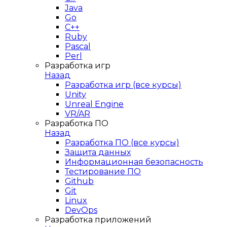
Java
Go
C++
Ruby
Pascal
Perl
Разработка игр
Назад
Разработка игр (все курсы)
Unity
Unreal Engine
VR/AR
Разработка ПО
Назад
Разработка ПО (все курсы)
Защита данных
Информационная безопасность
Тестирование ПО
Github
Git
Linux
DevOps
Разработка приложений