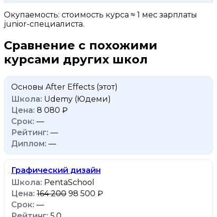
Окупаемость: стоимость курса ≈ 1 мес зарплаты
junior-специалиста.
Сравнение с похожими
курсами других школ
Основы After Effects
(этот)
Udemy (Юдеми)
8 080 ₽
—
—
—
Графический дизайн
PentaSchool
164 200
98 500 ₽
—
5.0