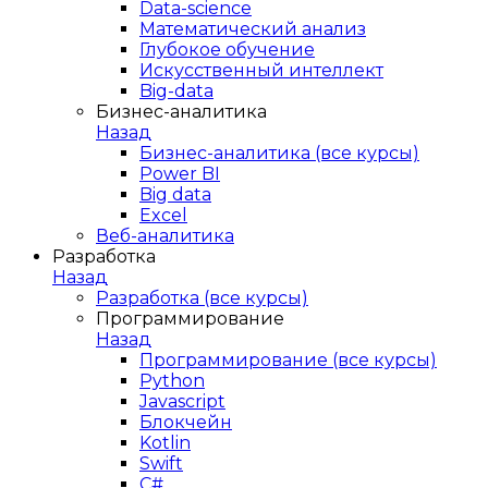
Data-science
Математический анализ
Глубокое обучение
Искусственный интеллект
Big-data
Бизнес-аналитика
Назад
Бизнес-аналитика (все курсы)
Power BI
Big data
Excel
Веб-аналитика
Разработка
Назад
Разработка (все курсы)
Программирование
Назад
Программирование (все курсы)
Python
Javascript
Блокчейн
Kotlin
Swift
C#