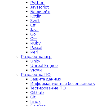
Python
Javascript
Блокчейн
Kotlin
Swift
C#
Java
Go
C++
Ruby
Pascal
Perl
Разработка игр
Unity
Unreal Engine
VR/AR
Разработка ПО
Защита данных
Информационная безопасность
Тестирование ПО
Github
Git
Linux