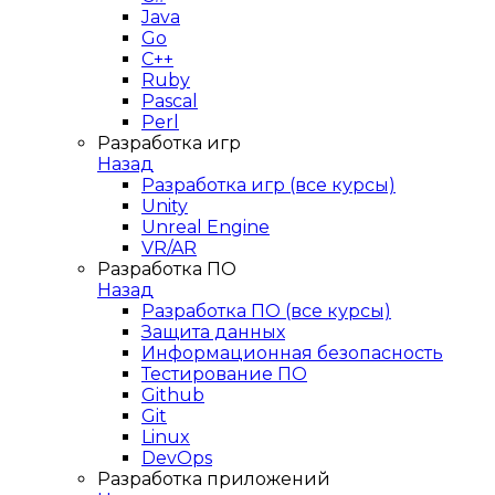
Java
Go
C++
Ruby
Pascal
Perl
Разработка игр
Назад
Разработка игр (все курсы)
Unity
Unreal Engine
VR/AR
Разработка ПО
Назад
Разработка ПО (все курсы)
Защита данных
Информационная безопасность
Тестирование ПО
Github
Git
Linux
DevOps
Разработка приложений