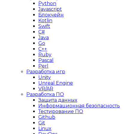
Python
Javascript
Блокчейн
Kotlin
Swift
C#
Java
Go
C++
Ruby
Pascal
Perl
Разработка игр
Unity
Unreal Engine
VR/AR
Разработка ПО
Защита данных
Информационная безопасность
Тестирование ПО
Github
Git
Linux