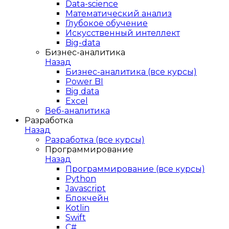
Data-science
Математический анализ
Глубокое обучение
Искусственный интеллект
Big-data
Бизнес-аналитика
Назад
Бизнес-аналитика (все курсы)
Power BI
Big data
Excel
Веб-аналитика
Разработка
Назад
Разработка (все курсы)
Программирование
Назад
Программирование (все курсы)
Python
Javascript
Блокчейн
Kotlin
Swift
C#