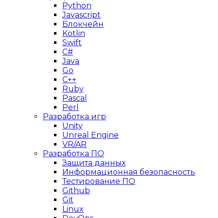
Python
Javascript
Блокчейн
Kotlin
Swift
C#
Java
Go
C++
Ruby
Pascal
Perl
Разработка игр
Unity
Unreal Engine
VR/AR
Разработка ПО
Защита данных
Информационная безопасность
Тестирование ПО
Github
Git
Linux