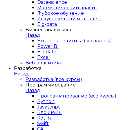
Data-science
Математический анализ
Глубокое обучение
Искусственный интеллект
Big-data
Бизнес-аналитика
Назад
Бизнес-аналитика (все курсы)
Power BI
Big data
Excel
Веб-аналитика
Разработка
Назад
Разработка (все курсы)
Программирование
Назад
Программирование (все курсы)
Python
Javascript
Блокчейн
Kotlin
Swift
C#