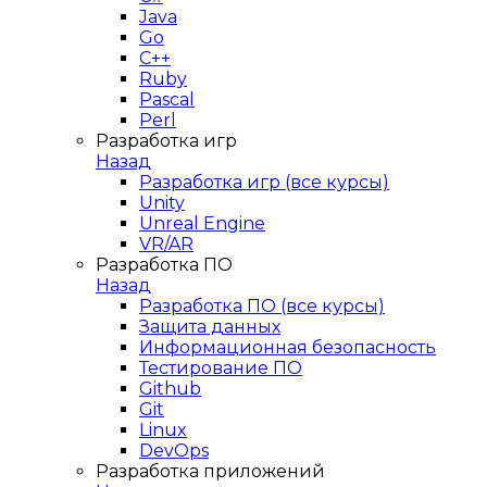
Java
Go
C++
Ruby
Pascal
Perl
Разработка игр
Назад
Разработка игр (все курсы)
Unity
Unreal Engine
VR/AR
Разработка ПО
Назад
Разработка ПО (все курсы)
Защита данных
Информационная безопасность
Тестирование ПО
Github
Git
Linux
DevOps
Разработка приложений