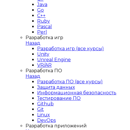
Java
Go
C++
Ruby
Pascal
Perl
Разработка игр
Назад
Разработка игр (все курсы)
Unity
Unreal Engine
VR/AR
Разработка ПО
Назад
Разработка ПО (все курсы)
Защита данных
Информационная безопасность
Тестирование ПО
Github
Git
Linux
DevOps
Разработка приложений