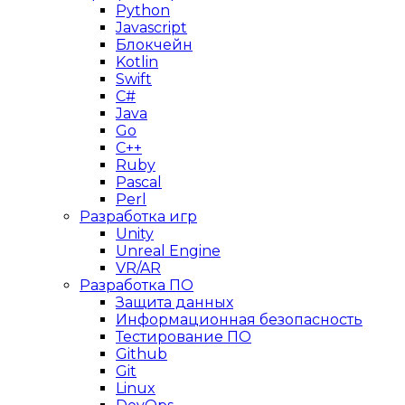
Python
Javascript
Блокчейн
Kotlin
Swift
C#
Java
Go
C++
Ruby
Pascal
Perl
Разработка игр
Unity
Unreal Engine
VR/AR
Разработка ПО
Защита данных
Информационная безопасность
Тестирование ПО
Github
Git
Linux