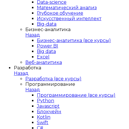
Data-science
Математический анализ
Глубокое обучение
Искусственный интеллект
Big-data
Бизнес-аналитика
Назад
Бизнес-аналитика (все курсы)
Power BI
Big data
Excel
Веб-аналитика
Разработка
Назад
Разработка (все курсы)
Программирование
Назад
Программирование (все курсы)
Python
Javascript
Блокчейн
Kotlin
Swift
C#