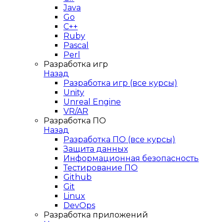
Java
Go
C++
Ruby
Pascal
Perl
Разработка игр
Назад
Разработка игр (все курсы)
Unity
Unreal Engine
VR/AR
Разработка ПО
Назад
Разработка ПО (все курсы)
Защита данных
Информационная безопасность
Тестирование ПО
Github
Git
Linux
DevOps
Разработка приложений