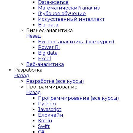
Data-science
Математический анализ
Глубокое обучение
Искусственный интеллект
Big-data
Бизнес-аналитика
Назад
Бизнес-аналитика (все курсы)
Power BI
Big data
Excel
Веб-аналитика
Разработка
Назад
Разработка (все курсы)
Программирование
Назад
Программирование (все курсы)
Python
Javascript
Блокчейн
Kotlin
Swift
C#