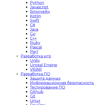
Python
Javascript
Блокчейн
Kotlin
Swift
C#
Java
Go
C++
Ruby
Pascal
Perl
Разработка игр
Unity
Unreal Engine
VR/AR
Разработка ПО
Защита данных
Информационная безопасность
Тестирование ПО
Github
Git
Linux