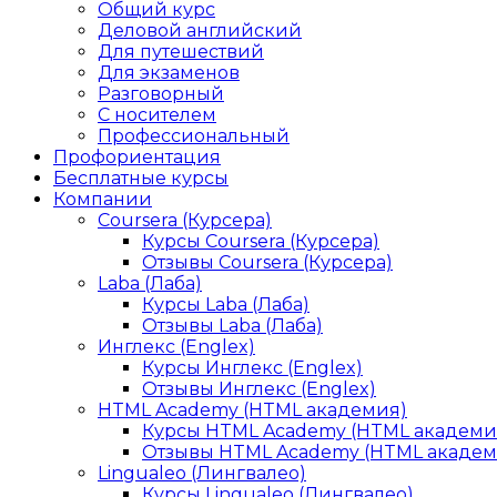
Общий курс
Деловой английский
Для путешествий
Для экзаменов
Разговорный
С носителем
Профессиональный
Профориентация
Бесплатные курсы
Компании
Coursera (Курсера)
Курсы Coursera (Курсера)
Отзывы Coursera (Курсера)
Laba (Лаба)
Курсы Laba (Лаба)
Отзывы Laba (Лаба)
Инглекс (Englex)
Курсы Инглекс (Englex)
Отзывы Инглекс (Englex)
HTML Academy (HTML академия)
Курсы HTML Academy (HTML академи
Отзывы HTML Academy (HTML академ
Lingualeo (Лингвалео)
Курсы Lingualeo (Лингвалео)