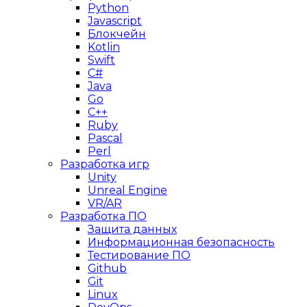
Python
Javascript
Блокчейн
Kotlin
Swift
C#
Java
Go
C++
Ruby
Pascal
Perl
Разработка игр
Unity
Unreal Engine
VR/AR
Разработка ПО
Защита данных
Информационная безопасность
Тестирование ПО
Github
Git
Linux