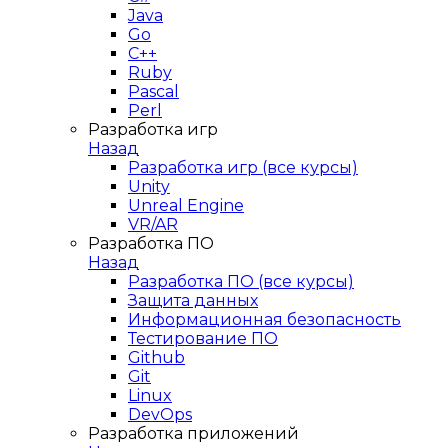
Java
Go
C++
Ruby
Pascal
Perl
Разработка игр
Назад
Разработка игр (все курсы)
Unity
Unreal Engine
VR/AR
Разработка ПО
Назад
Разработка ПО (все курсы)
Защита данных
Информационная безопасность
Тестирование ПО
Github
Git
Linux
DevOps
Разработка приложений