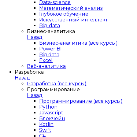
Data-science
Математический анализ
Глубокое обучение
Искусственный интеллект
Big-data
Бизнес-аналитика
Назад
Бизнес-аналитика (все курсы)
Power BI
Big data
Excel
Веб-аналитика
Разработка
Назад
Разработка (все курсы)
Программирование
Назад
Программирование (все курсы)
Python
Javascript
Блокчейн
Kotlin
Swift
C#