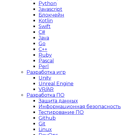
Python
Javascript
Блокчейн
Kotlin
Swift
C#
Java
Go
C++
Ruby
Pascal
Perl
Разработка игр
Unity
Unreal Engine
VR/AR
Разработка ПО
Защита данных
Информационная безопасность
Тестирование ПО
Github
Git
Linux