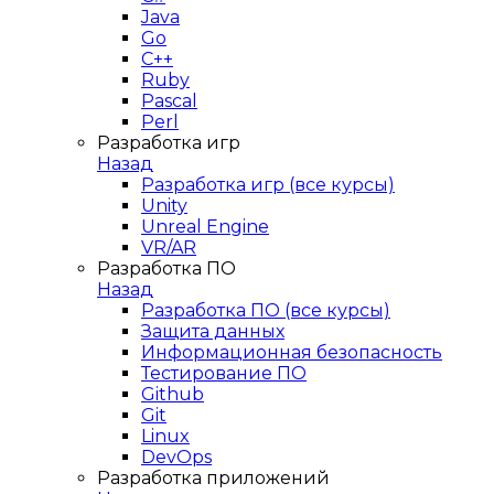
Java
Go
C++
Ruby
Pascal
Perl
Разработка игр
Назад
Разработка игр (все курсы)
Unity
Unreal Engine
VR/AR
Разработка ПО
Назад
Разработка ПО (все курсы)
Защита данных
Информационная безопасность
Тестирование ПО
Github
Git
Linux
DevOps
Разработка приложений