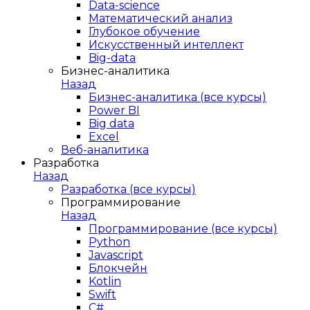
Data-science
Математический анализ
Глубокое обучение
Искусственный интеллект
Big-data
Бизнес-аналитика
Назад
Бизнес-аналитика (все курсы)
Power BI
Big data
Excel
Веб-аналитика
Разработка
Назад
Разработка (все курсы)
Программирование
Назад
Программирование (все курсы)
Python
Javascript
Блокчейн
Kotlin
Swift
C#