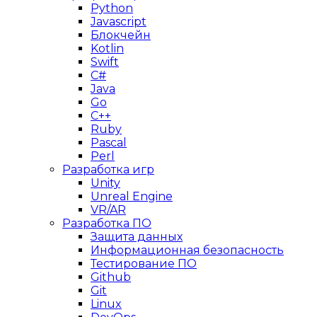
Python
Javascript
Блокчейн
Kotlin
Swift
C#
Java
Go
C++
Ruby
Pascal
Perl
Разработка игр
Unity
Unreal Engine
VR/AR
Разработка ПО
Защита данных
Информационная безопасность
Тестирование ПО
Github
Git
Linux