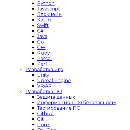
Python
Javascript
Блокчейн
Kotlin
Swift
C#
Java
Go
C++
Ruby
Pascal
Perl
Разработка игр
Unity
Unreal Engine
VR/AR
Разработка ПО
Защита данных
Информационная безопасность
Тестирование ПО
Github
Git
Linux