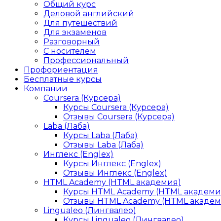
Общий курс
Деловой английский
Для путешествий
Для экзаменов
Разговорный
С носителем
Профессиональный
Профориентация
Бесплатные курсы
Компании
Coursera (Курсера)
Курсы Coursera (Курсера)
Отзывы Coursera (Курсера)
Laba (Лаба)
Курсы Laba (Лаба)
Отзывы Laba (Лаба)
Инглекс (Englex)
Курсы Инглекс (Englex)
Отзывы Инглекс (Englex)
HTML Academy (HTML академия)
Курсы HTML Academy (HTML академи
Отзывы HTML Academy (HTML академ
Lingualeo (Лингвалео)
Курсы Lingualeo (Лингвалео)