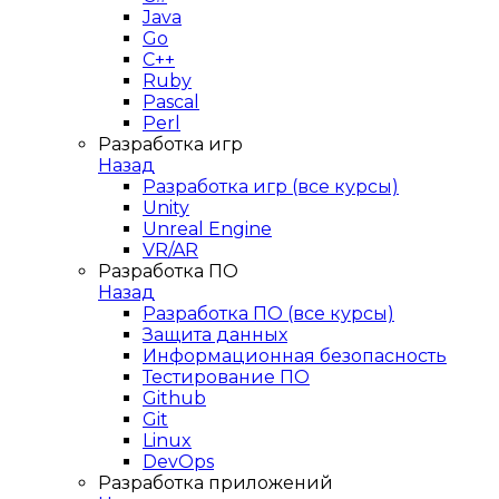
Java
Go
C++
Ruby
Pascal
Perl
Разработка игр
Назад
Разработка игр (все курсы)
Unity
Unreal Engine
VR/AR
Разработка ПО
Назад
Разработка ПО (все курсы)
Защита данных
Информационная безопасность
Тестирование ПО
Github
Git
Linux
DevOps
Разработка приложений