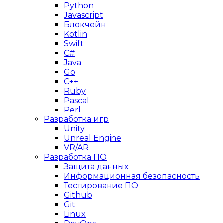
Python
Javascript
Блокчейн
Kotlin
Swift
C#
Java
Go
C++
Ruby
Pascal
Perl
Разработка игр
Unity
Unreal Engine
VR/AR
Разработка ПО
Защита данных
Информационная безопасность
Тестирование ПО
Github
Git
Linux