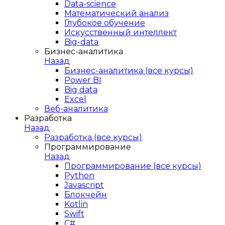
Data-science
Математический анализ
Глубокое обучение
Искусственный интеллект
Big-data
Бизнес-аналитика
Назад
Бизнес-аналитика (все курсы)
Power BI
Big data
Excel
Веб-аналитика
Разработка
Назад
Разработка (все курсы)
Программирование
Назад
Программирование (все курсы)
Python
Javascript
Блокчейн
Kotlin
Swift
C#