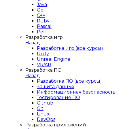
Java
Go
C++
Ruby
Pascal
Perl
Разработка игр
Назад
Разработка игр (все курсы)
Unity
Unreal Engine
VR/AR
Разработка ПО
Назад
Разработка ПО (все курсы)
Защита данных
Информационная безопасность
Тестирование ПО
Github
Git
Linux
DevOps
Разработка приложений