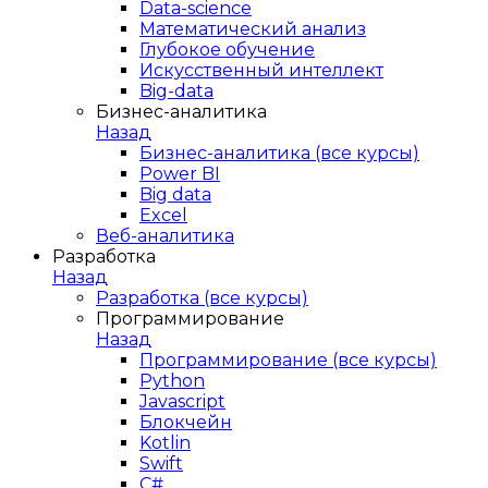
Data-science
Математический анализ
Глубокое обучение
Искусственный интеллект
Big-data
Бизнес-аналитика
Назад
Бизнес-аналитика (все курсы)
Power BI
Big data
Excel
Веб-аналитика
Разработка
Назад
Разработка (все курсы)
Программирование
Назад
Программирование (все курсы)
Python
Javascript
Блокчейн
Kotlin
Swift
C#