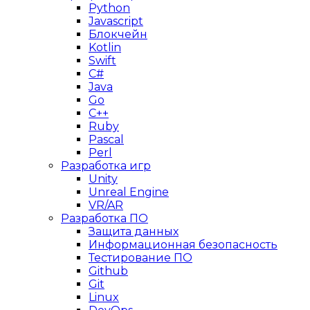
Python
Javascript
Блокчейн
Kotlin
Swift
C#
Java
Go
C++
Ruby
Pascal
Perl
Разработка игр
Unity
Unreal Engine
VR/AR
Разработка ПО
Защита данных
Информационная безопасность
Тестирование ПО
Github
Git
Linux