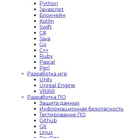
Python
Javascript
Блокчейн
Kotlin
Swift
C#
Java
Go
C++
Ruby
Pascal
Perl
Разработка игр
Unity
Unreal Engine
VR/AR
Разработка ПО
Защита данных
Информационная безопасность
Тестирование ПО
Github
Git
Linux