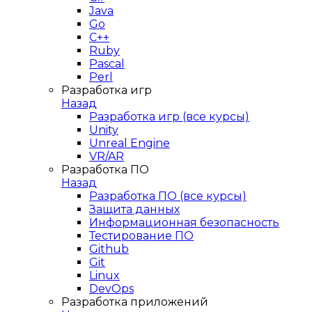
Java
Go
C++
Ruby
Pascal
Perl
Разработка игр
Назад
Разработка игр (все курсы)
Unity
Unreal Engine
VR/AR
Разработка ПО
Назад
Разработка ПО (все курсы)
Защита данных
Информационная безопасность
Тестирование ПО
Github
Git
Linux
DevOps
Разработка приложений