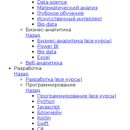
Data-science
Математический анализ
Глубокое обучение
Искусственный интеллект
Big-data
Бизнес-аналитика
Назад
Бизнес-аналитика (все курсы)
Power BI
Big data
Excel
Веб-аналитика
Разработка
Назад
Разработка (все курсы)
Программирование
Назад
Программирование (все курсы)
Python
Javascript
Блокчейн
Kotlin
Swift
C#