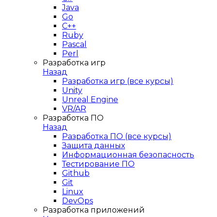
Java
Go
C++
Ruby
Pascal
Perl
Разработка игр
Назад
Разработка игр (все курсы)
Unity
Unreal Engine
VR/AR
Разработка ПО
Назад
Разработка ПО (все курсы)
Защита данных
Информационная безопасность
Тестирование ПО
Github
Git
Linux
DevOps
Разработка приложений