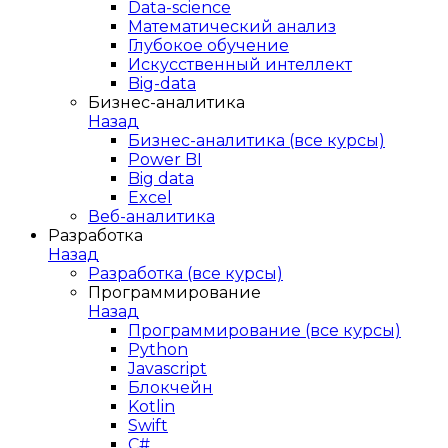
Data-science
Математический анализ
Глубокое обучение
Искусственный интеллект
Big-data
Бизнес-аналитика
Назад
Бизнес-аналитика (все курсы)
Power BI
Big data
Excel
Веб-аналитика
Разработка
Назад
Разработка (все курсы)
Программирование
Назад
Программирование (все курсы)
Python
Javascript
Блокчейн
Kotlin
Swift
C#