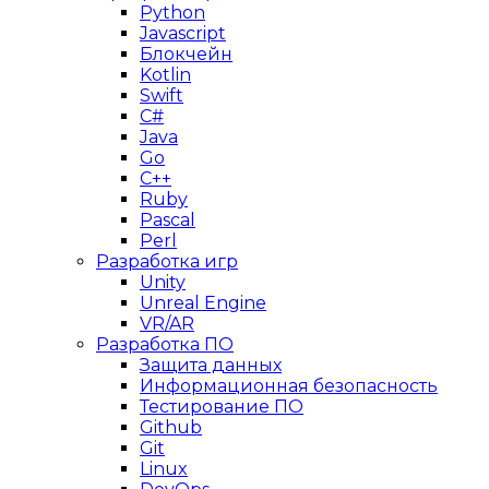
Python
Javascript
Блокчейн
Kotlin
Swift
C#
Java
Go
C++
Ruby
Pascal
Perl
Разработка игр
Unity
Unreal Engine
VR/AR
Разработка ПО
Защита данных
Информационная безопасность
Тестирование ПО
Github
Git
Linux