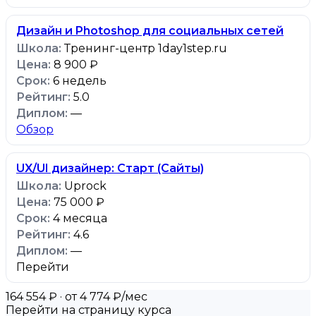
Дизайн и Photoshop для социальных сетей
Тренинг-центр 1day1step.ru
8 900 ₽
6 недель
5.0
—
Обзор
UX/UI дизайнер: Старт (Сайты)
Uprock
75 000 ₽
4 месяца
4.6
—
Перейти
164 554 ₽
· от 4 774 ₽/мес
Перейти на страницу курса