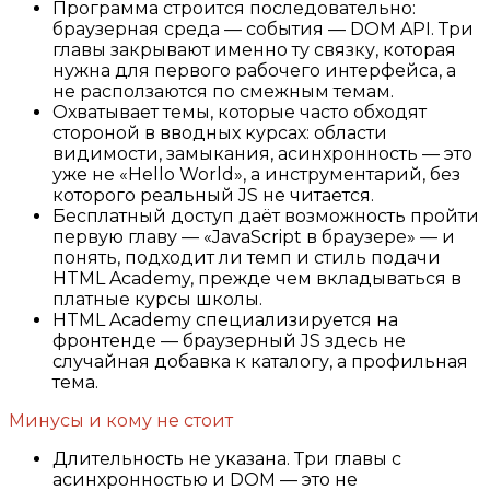
Программа строится последовательно:
браузерная среда — события — DOM API. Три
главы закрывают именно ту связку, которая
нужна для первого рабочего интерфейса, а
не расползаются по смежным темам.
Охватывает темы, которые часто обходят
стороной в вводных курсах: области
видимости, замыкания, асинхронность — это
уже не «Hello World», а инструментарий, без
которого реальный JS не читается.
Бесплатный доступ даёт возможность пройти
первую главу — «JavaScript в браузере» — и
понять, подходит ли темп и стиль подачи
HTML Academy, прежде чем вкладываться в
платные курсы школы.
HTML Academy специализируется на
фронтенде — браузерный JS здесь не
случайная добавка к каталогу, а профильная
тема.
Минусы и кому не стоит
Длительность не указана. Три главы с
асинхронностью и DOM — это не