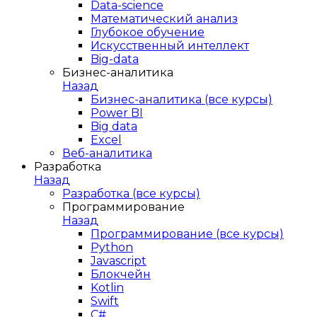
Data-science
Математический анализ
Глубокое обучение
Искусственный интеллект
Big-data
Бизнес-аналитика
Назад
Бизнес-аналитика (все курсы)
Power BI
Big data
Excel
Веб-аналитика
Разработка
Назад
Разработка (все курсы)
Программирование
Назад
Программирование (все курсы)
Python
Javascript
Блокчейн
Kotlin
Swift
C#