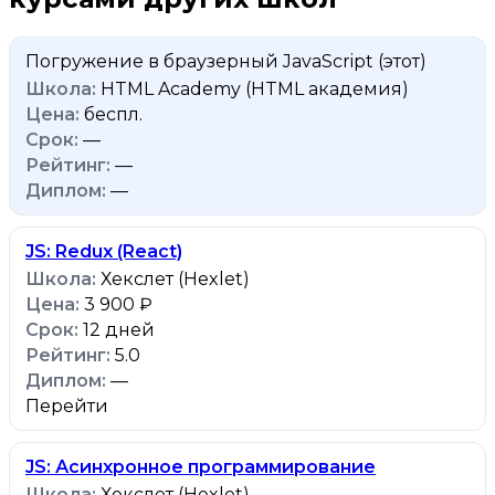
Погружение в браузерный JavaScript
(этот)
HTML Academy (HTML академия)
беспл.
—
—
—
JS: Redux (React)
Хекслет (Hexlet)
3 900 ₽
12 дней
5.0
—
Перейти
JS: Асинхронное программирование
Хекслет (Hexlet)