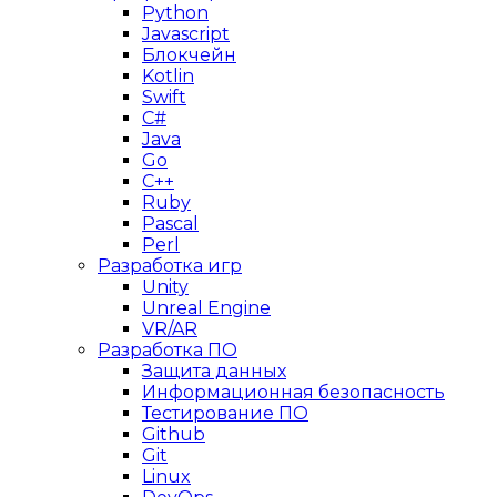
Python
Javascript
Блокчейн
Kotlin
Swift
C#
Java
Go
C++
Ruby
Pascal
Perl
Разработка игр
Unity
Unreal Engine
VR/AR
Разработка ПО
Защита данных
Информационная безопасность
Тестирование ПО
Github
Git
Linux