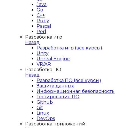
Java
Go
C++
Ruby
Pascal
Perl
Разработка игр
Назад
Разработка игр (все курсы)
Unity
Unreal Engine
VR/AR
Разработка ПО
Назад
Разработка ПО (все курсы)
Защита данных
Информационная безопасность
Тестирование ПО
Github
Git
Linux
DevOps
Разработка приложений