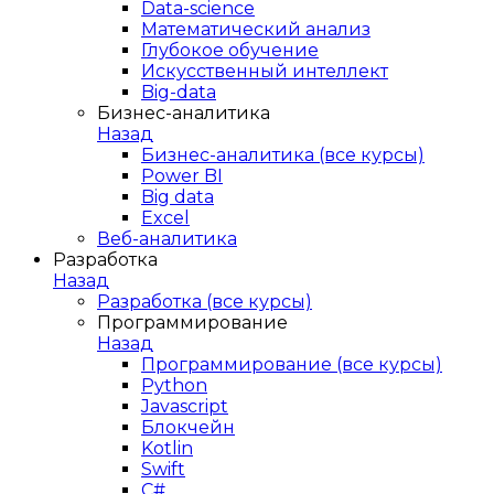
Data-science
Математический анализ
Глубокое обучение
Искусственный интеллект
Big-data
Бизнес-аналитика
Назад
Бизнес-аналитика (все курсы)
Power BI
Big data
Excel
Веб-аналитика
Разработка
Назад
Разработка (все курсы)
Программирование
Назад
Программирование (все курсы)
Python
Javascript
Блокчейн
Kotlin
Swift
C#