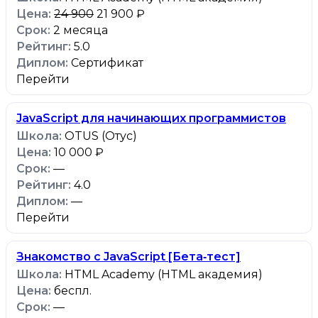
24 900
21 900 ₽
2 месяца
5.0
Сертификат
Перейти
JavaScript для начинающих программистов
OTUS (Отус)
10 000 ₽
—
4.0
—
Перейти
Знакомство с JavaScript [Бета‑тест]
HTML Academy (HTML академия)
беспл.
—