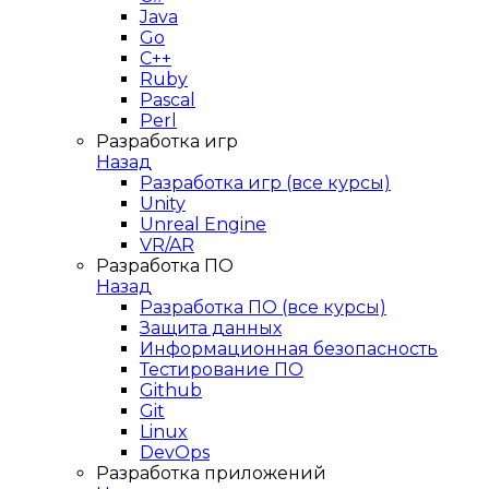
Java
Go
C++
Ruby
Pascal
Perl
Разработка игр
Назад
Разработка игр (все курсы)
Unity
Unreal Engine
VR/AR
Разработка ПО
Назад
Разработка ПО (все курсы)
Защита данных
Информационная безопасность
Тестирование ПО
Github
Git
Linux
DevOps
Разработка приложений