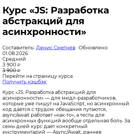
Курс «JS: Разработка
абстракций для
асинхронности»
Составитель:
Денис Сметнёв
· Обновлено:
01.08.2026
Средний
3 900
₽
3 900
₽
Перейти на страницу курса
Получить кэшбэк
Курс «JS: Разработка абстракций для
асинхронности» — для мидл-разработчиков,
которые уже пишут на JavaScript, но асинхронный
код даётся с трудом: обещания путаются,
async/await работает «как-то», а тесты для
асинхронных функций вообще отдельная боль. За
семь дней курс даёт конкретный
инструментарий — Async/Await, раннее