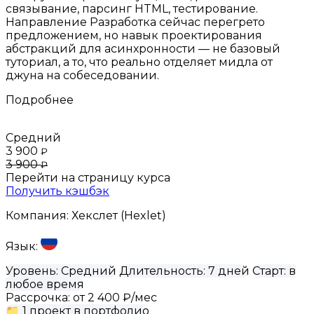
связывание, парсинг HTML, тестирование.
Направление Разработка сейчас перегрето
предложением, но навык проектирования
абстракций для асинхронности — не базовый
туториал, а то, что реально отделяет мидла от
джуна на собеседовании.
Подробнее
Средний
3 900
₽
3 900
₽
Перейти на страницу курса
Получить кэшбэк
Компания:
Хекслет (Hexlet)
Язык:
Уровень:
Средний
Длительность:
7 дней
Старт:
в
любое время
Рассрочка:
от 2 400 ₽/мес
📁
1 проект в портфолио