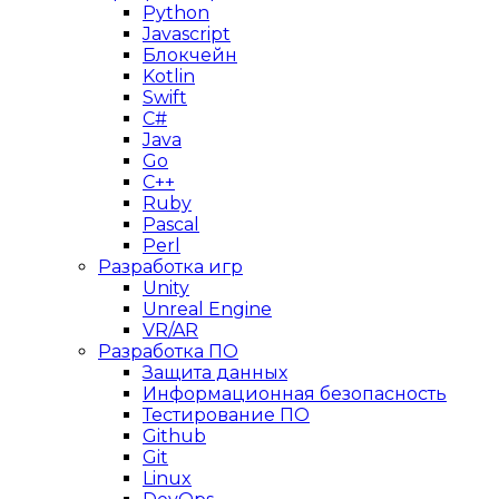
Python
Javascript
Блокчейн
Kotlin
Swift
C#
Java
Go
C++
Ruby
Pascal
Perl
Разработка игр
Unity
Unreal Engine
VR/AR
Разработка ПО
Защита данных
Информационная безопасность
Тестирование ПО
Github
Git
Linux