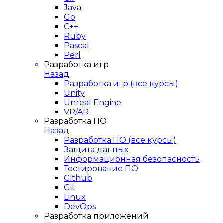
Java
Go
C++
Ruby
Pascal
Perl
Разработка игр
Назад
Разработка игр (все курсы)
Unity
Unreal Engine
VR/AR
Разработка ПО
Назад
Разработка ПО (все курсы)
Защита данных
Информационная безопасность
Тестирование ПО
Github
Git
Linux
DevOps
Разработка приложений