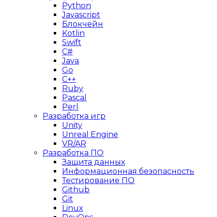
Python
Javascript
Блокчейн
Kotlin
Swift
C#
Java
Go
C++
Ruby
Pascal
Perl
Разработка игр
Unity
Unreal Engine
VR/AR
Разработка ПО
Защита данных
Информационная безопасность
Тестирование ПО
Github
Git
Linux