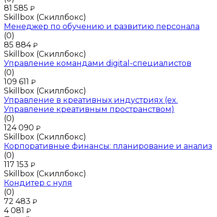
81 585
₽
Skillbox (Скиллбокс)
Менеджер по обучению и развитию персонала
(0)
85 884
₽
Skillbox (Скиллбокс)
Управление командами digital-специалистов
(0)
109 611
₽
Skillbox (Скиллбокс)
Управление в креативных индустриях (ex.
Управление креативным пространством)
(0)
124 090
₽
Skillbox (Скиллбокс)
Корпоративные финансы: планирование и анализ
(0)
117 153
₽
Skillbox (Скиллбокс)
Кондитер с нуля
(0)
72 483
₽
4 081
₽