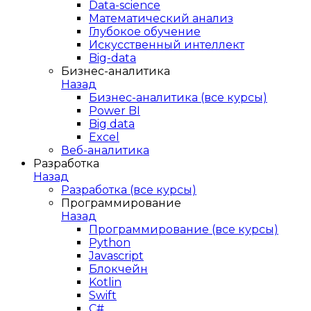
Data-science
Математический анализ
Глубокое обучение
Искусственный интеллект
Big-data
Бизнес-аналитика
Назад
Бизнес-аналитика (все курсы)
Power BI
Big data
Excel
Веб-аналитика
Разработка
Назад
Разработка (все курсы)
Программирование
Назад
Программирование (все курсы)
Python
Javascript
Блокчейн
Kotlin
Swift
C#