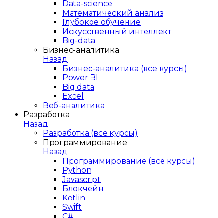
Data-science
Математический анализ
Глубокое обучение
Искусственный интеллект
Big-data
Бизнес-аналитика
Назад
Бизнес-аналитика (все курсы)
Power BI
Big data
Excel
Веб-аналитика
Разработка
Назад
Разработка (все курсы)
Программирование
Назад
Программирование (все курсы)
Python
Javascript
Блокчейн
Kotlin
Swift
C#