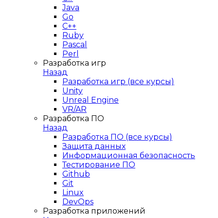
Java
Go
C++
Ruby
Pascal
Perl
Разработка игр
Назад
Разработка игр (все курсы)
Unity
Unreal Engine
VR/AR
Разработка ПО
Назад
Разработка ПО (все курсы)
Защита данных
Информационная безопасность
Тестирование ПО
Github
Git
Linux
DevOps
Разработка приложений