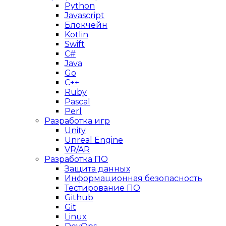
Python
Javascript
Блокчейн
Kotlin
Swift
C#
Java
Go
C++
Ruby
Pascal
Perl
Разработка игр
Unity
Unreal Engine
VR/AR
Разработка ПО
Защита данных
Информационная безопасность
Тестирование ПО
Github
Git
Linux