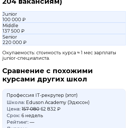
204 вакансиям)
Junior
100 000 ₽
Middle
137 500 ₽
Senior
220 000 ₽
Окупаемость: стоимость курса ≈ 1 мес зарплаты
junior-специалиста.
Сравнение с похожими
курсами других школ
Профессия IT-рекрутер
(этот)
Eduson Academy (Эдюсон)
157 080
62 832 ₽
6 недель
—