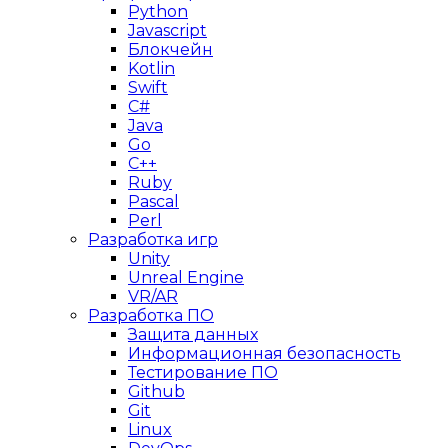
Python
Javascript
Блокчейн
Kotlin
Swift
C#
Java
Go
C++
Ruby
Pascal
Perl
Разработка игр
Unity
Unreal Engine
VR/AR
Разработка ПО
Защита данных
Информационная безопасность
Тестирование ПО
Github
Git
Linux