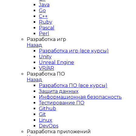
Java
Go
C++
Ruby
Pascal
Perl
Разработка игр
Назад
Разработка игр (все курсы)
Unity
Unreal Engine
VR/AR
Разработка ПО
Назад
Разработка ПО (все курсы)
Защита данных
Информационная безопасность
Тестирование ПО
Github
Git
Linux
DevOps
Разработка приложений