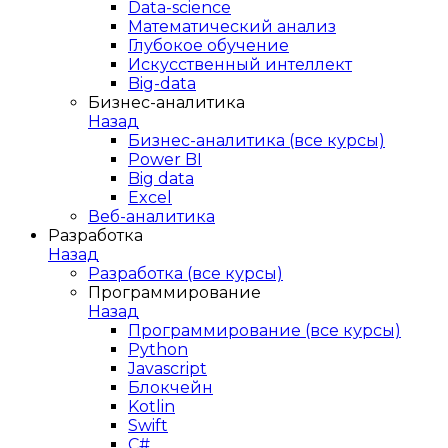
Data-science
Математический анализ
Глубокое обучение
Искусственный интеллект
Big-data
Бизнес-аналитика
Назад
Бизнес-аналитика (все курсы)
Power BI
Big data
Excel
Веб-аналитика
Разработка
Назад
Разработка (все курсы)
Программирование
Назад
Программирование (все курсы)
Python
Javascript
Блокчейн
Kotlin
Swift
C#