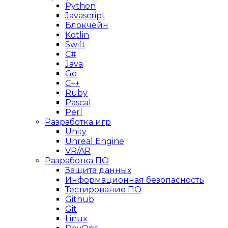
Python
Javascript
Блокчейн
Kotlin
Swift
C#
Java
Go
C++
Ruby
Pascal
Perl
Разработка игр
Unity
Unreal Engine
VR/AR
Разработка ПО
Защита данных
Информационная безопасность
Тестирование ПО
Github
Git
Linux