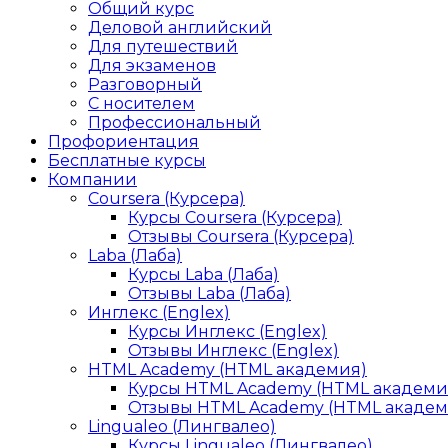
Общий курс
Деловой английский
Для путешествий
Для экзаменов
Разговорный
С носителем
Профессиональный
Профориентация
Бесплатные курсы
Компании
Coursera (Курсера)
Курсы Coursera (Курсера)
Отзывы Coursera (Курсера)
Laba (Лаба)
Курсы Laba (Лаба)
Отзывы Laba (Лаба)
Инглекс (Englex)
Курсы Инглекс (Englex)
Отзывы Инглекс (Englex)
HTML Academy (HTML академия)
Курсы HTML Academy (HTML академи
Отзывы HTML Academy (HTML академ
Lingualeo (Лингвалео)
Курсы Lingualeo (Лингвалео)